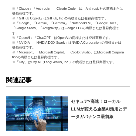
※「Claude」「Anthropic」「Claude Code」は、Anthropic社の商標または
登録商標です。
※「GitHub Copilot」はGitHub, Inc.の商標または登録商標です。
※「Google」「Gemini」「Gemma」「NotebookLM」「Google Docs」
「Google Slides」「Antigravity」はGoogle LLCの商標または登録商標で
す。
※「OpenAI」「ChatGPT」はOpenAIの商標または登録商標です。
※「NVIDIA」「NVIDIA DGX Spark」はNVIDIA Corporation の商標または
登録商標です。
※「Microsoft」「Microsoft Copilot」「Copilot Studio」はMicrosoft Corpora
tionの商標または登録商標です。
※「Dify」はDify.AI（LangGenius, Inc.）の商標または登録商標です。
関連記事
セキュア×高速！ローカル
LLMが変える企業AI活用とデ
ータガバナンス最前線