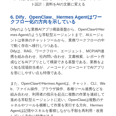
ト設計：資料をAIの文脈に変える
6. Dify、OpenClaw、Hermes Agentはワー
クフロー化の方向を示している
Difyのような業務AIアプリ構築基盤から、OpenClawやHer
mes Agentのような常駐型エージェントまで、AIエージェ
ントは単体のチャットツールから、業務ワークフローの中
で動く存在へ移行しつつある。
Difyは、RAG、ワークフロー、エージェント、MCP/API連
携を組み合わせ、社内問い合わせ、文書検索、レポート作
成などをAIアプリとして構築できる基盤である。業務をよ
く知る現場担当者が、ノーコード／ローコードでAIアプリ
を形にしやすい点も特徴である。
また、OpenClawやHermes Agentは、チャット、CLI、We
b、ファイル操作、ブラウザ操作、各種ツール連携などを
組み合わせ、利用者の指示を起点に複数の作業を連続して
進める常駐型エージェントに近い。OpenClawは複数のチ
ャネルやツールを横断して作業を実行する方向、Hermes
Agentは記憶やスキルを蓄積しながら手順を再利用・改善
していく方向に特徴がある。