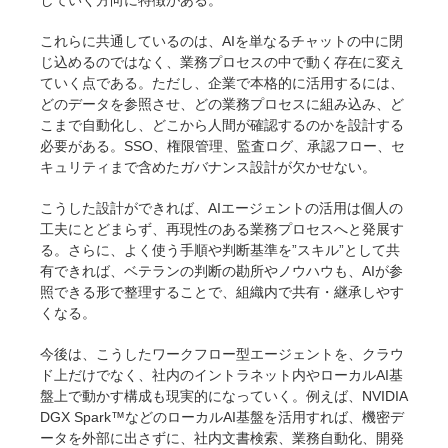
これらに共通しているのは、AIを単なるチャットの中に閉
じ込めるのではなく、業務プロセスの中で動く存在に変え
ていく点である。ただし、企業で本格的に活用するには、
どのデータを参照させ、どの業務プロセスに組み込み、ど
こまで自動化し、どこから人間が確認するのかを設計する
必要がある。SSO、権限管理、監査ログ、承認フロー、セ
キュリティまで含めたガバナンス設計が欠かせない。
こうした設計ができれば、AIエージェントの活用は個人の
工夫にとどまらず、再現性のある業務プロセスへと発展す
る。さらに、よく使う手順や判断基準を”スキル”として共
有できれば、ベテランの判断の勘所やノウハウも、AIが参
照できる形で整理することで、組織内で共有・継承しやす
くなる。
今後は、こうしたワークフロー型エージェントを、クラウ
ド上だけでなく、社内のイントラネット内やローカルAI基
盤上で動かす構成も現実的になっていく。例えば、NVIDIA
DGX Spark™などのローカルAI基盤を活用すれば、機密デ
ータを外部に出さずに、社内文書検索、業務自動化、開発