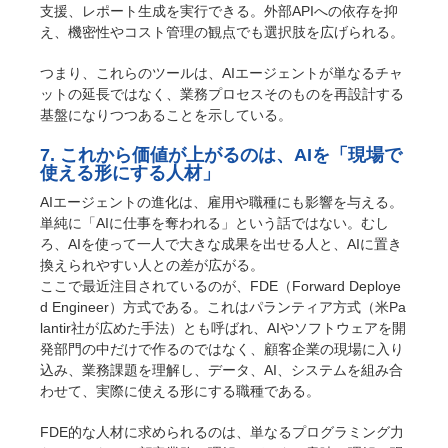
支援、レポート生成を実行できる。外部APIへの依存を抑
え、機密性やコスト管理の観点でも選択肢を広げられる。
つまり、これらのツールは、AIエージェントが単なるチャ
ットの延長ではなく、業務プロセスそのものを再設計する
基盤になりつつあることを示している。
7. これから価値が上がるのは、AIを「現場で
使える形にする人材」
AIエージェントの進化は、雇用や職種にも影響を与える。
単純に「AIに仕事を奪われる」という話ではない。むし
ろ、AIを使って一人で大きな成果を出せる人と、AIに置き
換えられやすい人との差が広がる。
ここで最近注目されているのが、FDE（Forward Deploye
d Engineer）方式である。これはパランティア方式（米Pa
lantir社が広めた手法）とも呼ばれ、AIやソフトウェアを開
発部門の中だけで作るのではなく、顧客企業の現場に入り
込み、業務課題を理解し、データ、AI、システムを組み合
わせて、実際に使える形にする職種である。
FDE的な人材に求められるのは、単なるプログラミング力