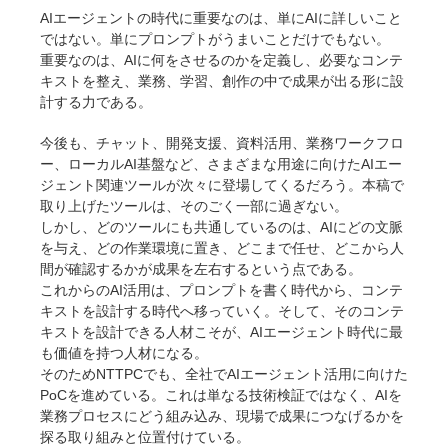
AIエージェントの時代に重要なのは、単にAIに詳しいこと
ではない。単にプロンプトがうまいことだけでもない。
重要なのは、AIに何をさせるのかを定義し、必要なコンテ
キストを整え、業務、学習、創作の中で成果が出る形に設
計する力である。
今後も、チャット、開発支援、資料活用、業務ワークフロ
ー、ローカルAI基盤など、さまざまな用途に向けたAIエー
ジェント関連ツールが次々に登場してくるだろう。本稿で
取り上げたツールは、そのごく一部に過ぎない。
しかし、どのツールにも共通しているのは、AIにどの文脈
を与え、どの作業環境に置き、どこまで任せ、どこから人
間が確認するかが成果を左右するという点である。
これからのAI活用は、プロンプトを書く時代から、コンテ
キストを設計する時代へ移っていく。そして、そのコンテ
キストを設計できる人材こそが、AIエージェント時代に最
も価値を持つ人材になる。
そのためNTTPCでも、全社でAIエージェント活用に向けた
PoCを進めている。これは単なる技術検証ではなく、AIを
業務プロセスにどう組み込み、現場で成果につなげるかを
探る取り組みと位置付けている。