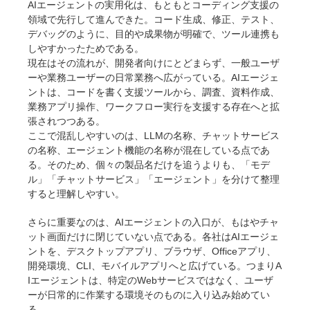
AIエージェントの実用化は、もともとコーディング支援の
領域で先行して進んできた。コード生成、修正、テスト、
デバッグのように、目的や成果物が明確で、ツール連携も
しやすかったためである。
現在はその流れが、開発者向けにとどまらず、一般ユーザ
ーや業務ユーザーの日常業務へ広がっている。AIエージェ
ントは、コードを書く支援ツールから、調査、資料作成、
業務アプリ操作、ワークフロー実行を支援する存在へと拡
張されつつある。
ここで混乱しやすいのは、LLMの名称、チャットサービス
の名称、エージェント機能の名称が混在している点であ
る。そのため、個々の製品名だけを追うよりも、「モデ
ル」「チャットサービス」「エージェント」を分けて整理
すると理解しやすい。
さらに重要なのは、AIエージェントの入口が、もはやチャ
ット画面だけに閉じていない点である。各社はAIエージェ
ントを、デスクトップアプリ、ブラウザ、Officeアプリ、
開発環境、CLI、モバイルアプリへと広げている。つまりA
Iエージェントは、特定のWebサービスではなく、ユーザ
ーが日常的に作業する環境そのものに入り込み始めてい
る。