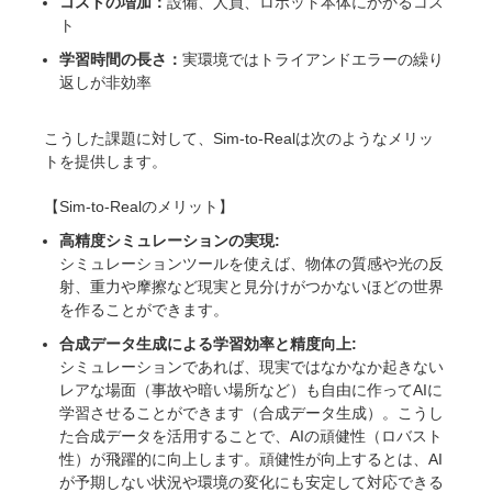
コストの増加：
設備、人員、ロボット本体にかかるコス
ト
学習時間の長さ：
実環境ではトライアンドエラーの繰り
返しが非効率
こうした課題に対して、Sim-to-Realは次のようなメリッ
トを提供します。
【Sim-to-Realのメリット】
高精度シミュレーションの実現:
シミュレーションツールを使えば、物体の質感や光の反
射、重力や摩擦など現実と見分けがつかないほどの世界
を作ることができます。
合成データ生成による学習効率と精度向上:
シミュレーションであれば、現実ではなかなか起きない
レアな場面（事故や暗い場所など）も自由に作ってAIに
学習させることができます（合成データ生成）。こうし
た合成データを活用することで、AIの頑健性（ロバスト
性）が飛躍的に向上します。頑健性が向上するとは、AI
が予期しない状況や環境の変化にも安定して対応できる