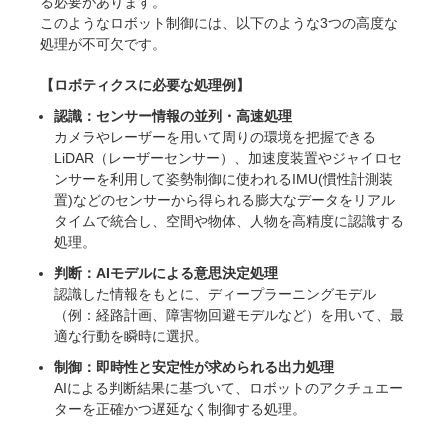
る必要があります。
このようなロボット制御には、以下のような3つの高度な
処理が不可欠です。
【ロボティクスに必要な処理例】
認識：センサー情報の並列・高速処理
カメラやレーザーを用いて周りの環境を把握できる
LiDAR（レーザーセンサー）、加速度装置やジャイロセ
ンサーを利用して姿勢制御に使われるIMU(慣性計測装
置)などのセンサーから得られる膨大なデータをリアル
タイムで統合し、空間や物体、人物を高精度に認識する
処理。
判断：AIモデルによる意思決定処理
認識した情報をもとに、ディープラーニングモデル
（例：経路計画、障害物回避モデルなど）を用いて、最
適な行動を瞬時に選択。
制御：即時性と安定性が求められる出力処理
AIによる判断結果に基づいて、ロボットのアクチュエー
ターを正確かつ遅延なく制御する処理。