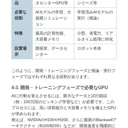
品
タセンターGPU等
シリーズ等
必要な
AIモデルの学習、大
学習済みAIモデルの
役割
規模シミュレーシ
実行（推論）
ョン
特徴
最高の計算性能、
小型、省電力、リア
大容量メモリ
ルタイム処理に特化
設置場
開発室、データセ
ロボット本体
所
ンター
このように、開発・トレーニングフェーズと推論・実行フ
ェーズではそれぞれ異なる役割があります。
4-3. 開発・トレーニングフェーズで必要なGPU
AIに行動を覚えさせるには、膨大なデータと試行錯誤
（例：100万回のピッキング学習など）が必要です。この
プロセスには、高い演算能力と大容量メモリを備えたGPU
が求められます。
例えば、NVIDIAのH100やH200、さらに最新のBlackwellア
ーキテクチャ（B100/B200）などが、開発速度を飛躍的に