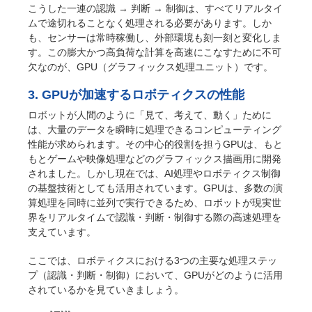
こうした一連の認識 → 判断 → 制御は、すべてリアルタイ
ムで途切れることなく処理される必要があります。しか
も、センサーは常時稼働し、外部環境も刻一刻と変化しま
す。この膨大かつ高負荷な計算を高速にこなすために不可
欠なのが、GPU（グラフィックス処理ユニット）です。
3. GPUが加速するロボティクスの性能
ロボットが人間のように「見て、考えて、動く」ために
は、大量のデータを瞬時に処理できるコンピューティング
性能が求められます。その中心的役割を担うGPUは、もと
もとゲームや映像処理などのグラフィックス描画用に開発
されました。しかし現在では、AI処理やロボティクス制御
の基盤技術としても活用されています。GPUは、多数の演
算処理を同時に並列で実行できるため、ロボットが現実世
界をリアルタイムで認識・判断・制御する際の高速処理を
支えています。
ここでは、ロボティクスにおける3つの主要な処理ステッ
プ（認識・判断・制御）において、GPUがどのように活用
されているかを見ていきましょう。