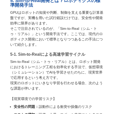
5. Sim-to-Real開発とは？ロボティクスの標
準開発手法
GPUはロボットの知覚や判断、制御を支える重要な計算基
盤ですが、実機を用いた試行錯誤だけでは、安全性や開発
効率に限界があります。
そこで注目されているのが、「Sim-to-Real（シム・ト
ゥ・リアル）」という開発手法です。ここでは、現代のロ
ボティクス開発において標準となりつつあるこの手法につ
いて紹介します。
5-1. Sim-to-Realによる高速学習サイクル
Sim-to-Real（シム・トゥ・リアル）とは、ロボット開発
におけるトレーニング工程を効率化する手法で、仮想環境
（シミュレーション）でAIを学習させたのちに、現実世界
で応用するという考え方です。
現実のロボットにいきなり学習を行わせる場合、次のよう
な課題が伴います。
【現実環境での学習リスク】
安全性の問題：
誤動作による衝突や損傷のリスク