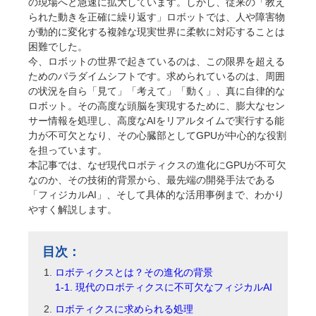
の現場へと急速に拡大しています。しかし、従来の「教え
られた動きを正確に繰り返す」ロボットでは、人や障害物
が動的に変化する複雑な現実世界に柔軟に対応することは
困難でした。
今、ロボットの世界で起きているのは、この限界を超える
ためのパラダイムシフトです。求められているのは、周囲
の状況を自ら「見て」「考えて」「動く」、真に自律的な
ロボット。その高度な頭脳を実現するために、膨大なセン
サー情報を処理し、高度なAIをリアルタイムで実行する能
力が不可欠となり、その心臓部としてGPUが中心的な役割
を担っています。
本記事では、なぜ現代ロボティクスの進化にGPUが不可欠
なのか、その技術的背景から、最先端の開発手法である
「フィジカルAI」、そして具体的な活用事例まで、わかり
やすく解説します。
目次：
ロボティクスとは？その進化の背景
1-1. 現代のロボティクスに不可欠なフィジカルAI
ロボティクスに求められる処理