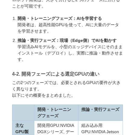
ことが可能です。
開発・トレーニングフェーズ：AIを学習する
開発者は、超高性能GPUを使って、AIに大量のデータ
を学習させます。
推論・実行フェーズ：現場（Edge側）でAIを動かす
学習済みAIモデルを、小型のエッジデバイスにそのまま
インストール（デプロイ）し、実際に推論・動作させま
す。
4-2. 開発フェーズによる選定GPUの違い
この2つのフェーズでは、必要とされるGPUの要件が大き
く異なります。
以下にその概要をまとめました。
開発・トレーニン
推論・実行フェーズ
グフェーズ
主な
開発用GPU:NVIDIA
組み込み用
GPU製
DGXシリーズ, デー
GPU:NVIDIA Jetson