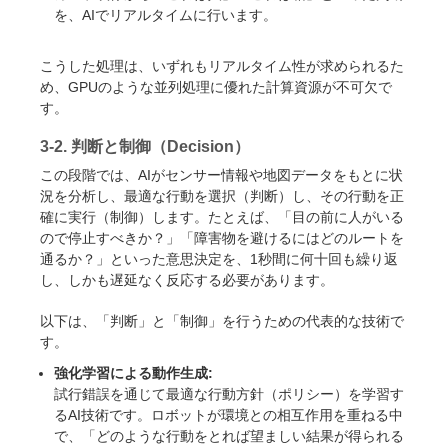
を、AIでリアルタイムに行います。
こうした処理は、いずれもリアルタイム性が求められるた
め、GPUのような並列処理に優れた計算資源が不可欠で
す。
3-2. 判断と制御（Decision）
この段階では、AIがセンサー情報や地図データをもとに状
況を分析し、最適な行動を選択（判断）し、その行動を正
確に実行（制御）します。たとえば、「目の前に人がいる
ので停止すべきか？」「障害物を避けるにはどのルートを
通るか？」といった意思決定を、1秒間に何十回も繰り返
し、しかも遅延なく反応する必要があります。
以下は、「判断」と「制御」を行うための代表的な技術で
す。
強化学習による動作生成:
試行錯誤を通じて最適な行動方針（ポリシー）を学習す
るAI技術です。ロボットが環境との相互作用を重ねる中
で、「どのような行動をとれば望ましい結果が得られる