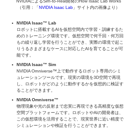
NVIDIAによるSim-to-Real開発のHow Isaac Lab Works
（引用：「
NVIDIA Isaac Lab
」サイト内の画像より）
NVIDIA Isaac™ Lab
ロボットに搭載するAIを仮想空間内で学習・訓練するた
めのトレーニング環境です。仮想空間で何千回・何万回
もの繰り返し学習を行うことができ、実際の環境で起こ
りうるさまざまなケースに対応したAIを育てることが可
能です。
NVIDIA Isaac™ Sim
NVIDIA Omniverse™上で動作するロボット専用のシミ
ュレーションツールです。現実の環境を3D空間で再現
し、ロボットがどのように動作するかを仮想的に検証す
ることができます。
NVIDIA Omniverse™
物理現象や光の反射まで忠実に再現できる高精度な仮想
空間プラットフォームです。ロボットやAIの開発者は、
この仮想環境を活用することで、現実世界に近い精度で
シミュレーションや検証を行うことができます。