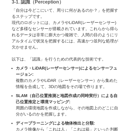
3-1. 認識（Perception）
「自分は今どこにいて、周りに何があるのか？」を把握す
るステップです。
現代のロボットには、カメラやLiDAR(レーザーセンサー)
など多様なセンサーが搭載されています。これらから得ら
れるデータは非常に膨大かつ複雑で、人間の目のようにリ
アルタイムで状況を把握するには、高速かつ並列な処理が
欠かせません。
以下は、「認識」を行うための代表的な技術です。
カメラ・LiDAR(レーザーセンサー)によるセンサーフュ
ージョン:
複数のカメラやLiDAR（レーザーセンサー）から集めた
情報を合成して、3Dの地図をその場で作ります。
SLAM（自己位置推測と地図作成の同時実行）による自
己位置推定と環境マッピング:
周囲の環境地図を作成しながら、その地図上のどこに自
分がいるのかを把握します。
ディープラーニングによる物体検出と分類:
カメラ映像から「これは人」「これは箱」といった判断