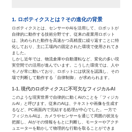
1. ロボティクスとは？その進化の背景
ロボティクスとは、センサーやAIを活用して、ロボットが
自律的に動作する技術分野です。従来の産業用ロボット
は、決められた動作を高速かつ高精度に繰り返すことに特
化しており、主に工場内の固定された環境で使用されてき
ました。
しかし近年では、物流倉庫や自動運転など、変化の多い現
実空間での活用が進んでいます。こうした環境では、人や
モノが常に動いており、ロボットには状況を認識し、その
場で判断して動作する「自律制御」 が求められます。
1-1. 現代のロボティクスに不可欠なフィジカルAI
このような現実世界で自律的に動くAIのことを「フィジカ
ルAI」と呼びます。従来のAIは、テキストや画像を生成す
るなど、PC画面内で完結する処理が中心でした。一方で
フィジカルAIは、カメラやセンサーを通じて周囲の状況を
把握し、AIがその情報をもとに判断し、モーターやアクチ
ュエーターを動かして物理的な行動を取ることができま