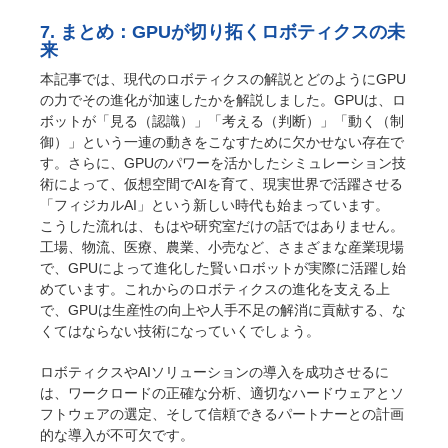
7. まとめ：GPUが切り拓くロボティクスの未
来
本記事では、現代のロボティクスの解説とどのようにGPU
の力でその進化が加速したかを解説しました。GPUは、ロ
ボットが「見る（認識）」「考える（判断）」「動く（制
御）」という一連の動きをこなすために欠かせない存在で
す。さらに、GPUのパワーを活かしたシミュレーション技
術によって、仮想空間でAIを育て、現実世界で活躍させる
「フィジカルAI」という新しい時代も始まっています。
こうした流れは、もはや研究室だけの話ではありません。
工場、物流、医療、農業、小売など、さまざまな産業現場
で、GPUによって進化した賢いロボットが実際に活躍し始
めています。これからのロボティクスの進化を支える上
で、GPUは生産性の向上や人手不足の解消に貢献する、な
くてはならない技術になっていくでしょう。
ロボティクスやAIソリューションの導入を成功させるに
は、ワークロードの正確な分析、適切なハードウェアとソ
フトウェアの選定、そして信頼できるパートナーとの計画
的な導入が不可欠です。