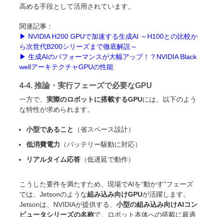
高める手段として活用されています。
関連記事：
▶︎ NVIDIA H200 GPUで加速する生成AI ～H100との比較か
ら次世代B200シリーズまで徹底解説～
▶︎ 生成AIのパフォーマンスが大幅アップ！？NVIDIA Black
wellアーキテクチャGPUの性能
4-4. 推論・実行フェーズで必要なGPU
一方で、
実際のロボットに搭載するGPU
には、以下のよう
な特性が求められます。
小型であること
（省スペース設計）
低消費電力
（バッテリー駆動に対応）
リアルタイム応答
（低遅延で動作）
こうした要件を満たすため、現場でAIを“動かす”フェーズ
では、Jetsonのような
組み込み向けGPU
が活躍します。
Jetsonは、NVIDIAが提供する、
小型の組み込み向けAIコン
ピュータシリーズの名称
で、ロボット本体への搭載に最適