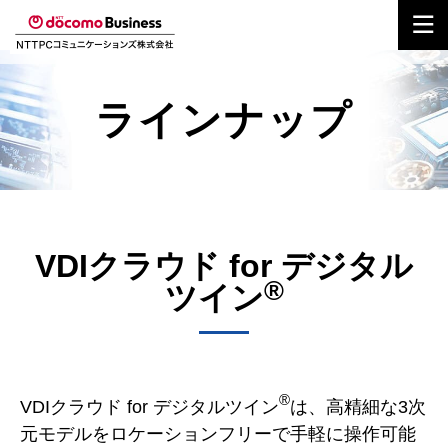
ラインナップ
VDIクラウド for デジタル
®
ツイン
®
VDIクラウド for デジタルツイン
は、高精細な3次
元モデルをロケーションフリーで手軽に操作可能