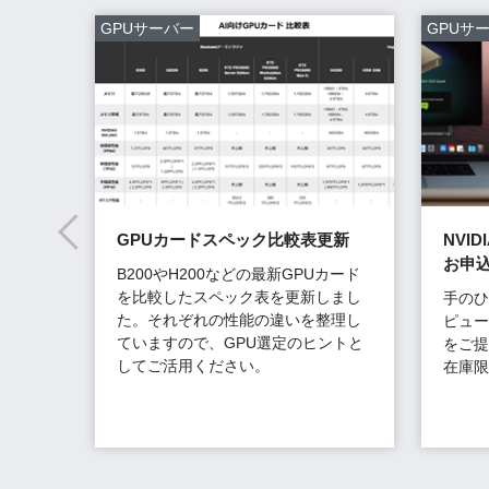
GPUサーバー
GPUサ
さま
GPUカードスペック比較表更新
NVIDI
お申
B200やH200などの最新GPUカード
を比較したスペック表を更新しまし
業務実
手のひ
た。それぞれの性能の違いを整理し
事例に
ピュータ
ていますので、GPU選定のヒントと
をご提
してご活用ください。
在庫限