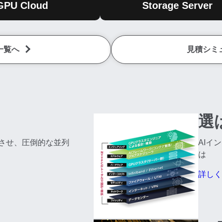
GPU Cloud
Storage Server
一覧へ
見積シミ
選
作させ、圧倒的な並列
AIイ
は
詳しく