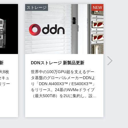
ストレージ
見積もり
新
DDNストレージ 新製品更新
GP
新構
最大8枚
世界中の100万GPU超を支えるデー
セキュ
タ基盤のグローバルメーカーDDNよ
最新G
リリー
り「DDN AI400X3™ / ES400X3™」
Techn
をリリース。24基のNVMeドライブ
ーの
（最大500TiB）を2Uに集約し、設置
スペース・電力を抑えながら高速I/O
を発揮