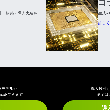
コ
計・構築・導入実績を
生成A
詳しく
奨モデルや
導入検討
確認できます！
まずは
導