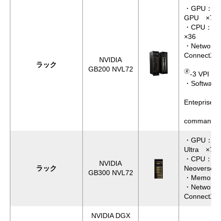
・GPU：NVID
GPU ×72
・CPU：Gra
×36
・Network
🄬
ConnectX
NVIDIA
ラック
NVIDIA
GB200 NVL72
🄬
-3 VPI ×
・Software
NVID
Enteprise
NVIDI
command
・GPU：NVID
Ultra ×72
・CPU：Gra
NVIDIA
ラック
Neoverse 
GB300 NVL72
・Memory
・Network
🄬
ConnectX
NVIDIA DGX