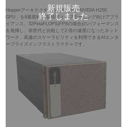
Hopperアーキテクチャを採用した「NVIDIA H200
GPU」を8基搭載するAI/ディープラーニング向けアプラ
イアンス。32PetaFLOPS(FP8の場合)のパフォーマンス
を発揮し、前世代と比較して2 倍の速度になったネット
ワーク、高速のスケーラビリティを利用できるAIエンタ
ープライズインフラストラクチャです。