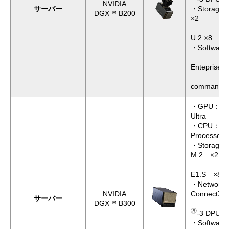
NVIDIA
サーバー
・Storage：
DGX™ B200
×2
3.84
U.2 ×8
・Software
NVID
Enteprise
NVIDI
command
・GPU：NVID
Ultra
・CPU：Int
Processor
・Storage
M.2 ×2
3.84
E1.S ×8
・Network
🄬
NVIDIA
ConnectX
サーバー
DGX™ B300
NVIDIA
🄬
-3 DPU 
・Software