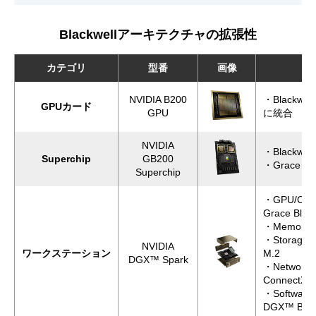
Blackwellアーキテクチャの拡張性
カテゴリ
型番
画像
NVIDIA B200
・Blackw
GPUカード
GPU
に統合
NVIDIA
・Blackwel
Superchip
GB200
・Grace C
Superchip
・GPU/CPU
Grace Black
・Memory：
・Storage：
NVIDIA
ワークステーション
M.2
DGX™ Spark
・Network
🄬
ConnectX
・Software
DGX™ Bas