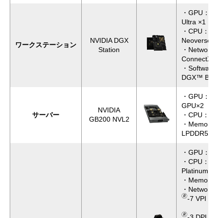
・GPU：NVID
Ultra ×1
・CPU：Gra
NVIDIA DGX
Neoverse V
ワークステーション
Station
・Network
🄬
ConnectX
・Software
DGX™ Bas
・GPU：NVID
GPU×2
NVIDIA
サーバー
・CPU：Gra
GB200 NVL2
・Memory
LPDDR5X
・GPU：NVI
・CPU：Int
Platinum 8
・Memory
・Network：
🄬
-7 VPI ×4
NVIDIA
🄬
-3 DPU ×