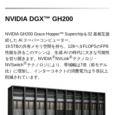
NVIDIA DGX™ GH200
NVIDIA GH200 Grace Hopper™ Superchipを32 基相互接
続した AI スーパーコンピューター。
19.5TBの共有メモリ空間を持ち、128ペタFLOPSのFP8
性能を誇るこのマシンは、生成 AI の時代に大きな可能性
🄬
🄬
を切り開きます。NVIDIA
NVLink
テクノロジ・
🄬
NVSwitch
テクノロジにより、帯域幅は7倍（前モデル
比）に増加し、インターコネクトの消費電力は 5 倍以上
削減されています。