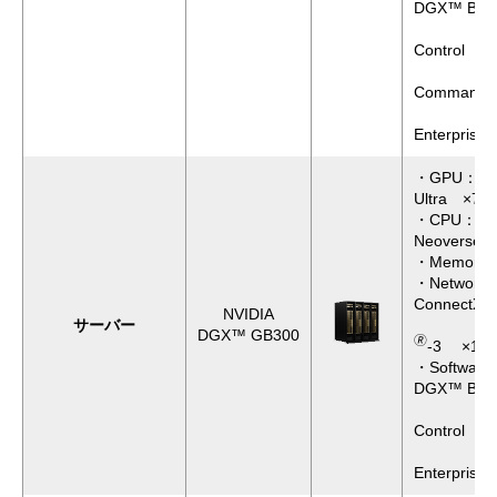
DGX™ Bas
NVIDI
Control
NVIDI
Command 
NVID
Enterprise
・GPU：NVID
Ultra ×72
・CPU：Gra
Neoverse 
・Memory：
・Network
🄬
ConnectX
NVIDIA
サーバー
NVIDIA
DGX™ GB300
🄬
-3 ×18
・Software
DGX™ Bas
NVIDI
Control
NVID
Enterprise