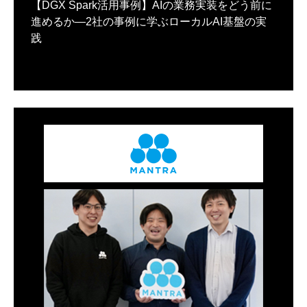
【DGX Spark活用事例】AIの業務実装をどう前に
進めるか―2社の事例に学ぶローカルAI基盤の実
践