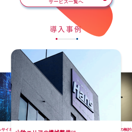
サービス一覧へ
導入事例
NEW
け
るものづくり共創
中部電力が構築を
ルサイネージの配信ネットワーク
建築DXにおける将来構想の検討
Uリ