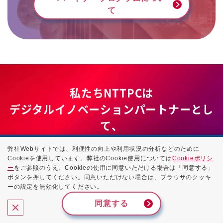
て
私たちNTTPCは
デジタルイノベーションパートナーとし
て、
お客さまの声にお応えします。
弊社Webサイトでは、利便性の向上や利用状況の分析などのために
Cookieを使用しています。弊社のCookie使用については
Cookieポリシ
ー
をご参照のうえ、Cookieの使用に同意いただける場合は「同意する」
ボタンを押してください。同意いただけない場合は、ブラウザのクッキ
IoTを活用した
社員の
健康管理サービスで
ーの設定を無効化してください。
更なる職場の環境改善などを
同意する
図れるようにしたい。