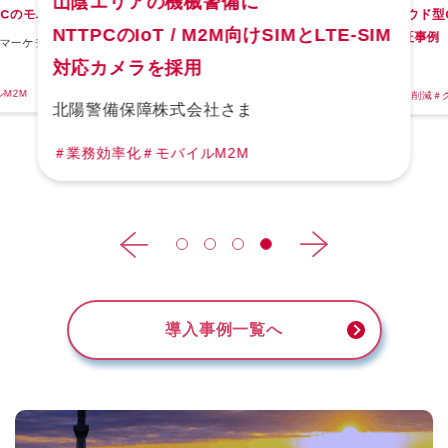
山陰エリアの機械警備に
DIクラウド for デ
プラットフォーム
TPCのモバイルを採用
た取り組み
NTTPCのクラウド型
®
IDIA
ジタルツイン
」で
NTTPCのIoT / M2M向けSIMとLTE-SIM
ソースを活用した技術検証事例
Omniverse™を
マーケティングジャパン株式会社さ
中部電力株式会社さ
ウド
対応カメラを採用
大成建設株式会社さま
＃業務効率化
＃事業立ち上げ
＃事業
＃コスト削減
＃クラウ
M2M
＃事業開発
＃業務効率化
＃コスト削減
＃
北陽警備保障株式会社さま
＃業務効率化
＃モバイルM2M
導入事例一覧へ