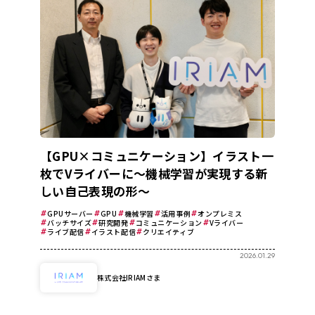
【GPU×コミュニケーション】イラスト一
枚でVライバーに～機械学習が実現する新
しい自己表現の形～
GPUサーバー
GPU
機械学習
活用事例
オンプレミス
バッチサイズ
研究開発
コミュニケーション
Vライバー
ライブ配信
イラスト配信
クリエイティブ
2026.01.29
株式会社IRIAMさま