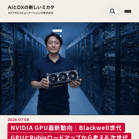
2026.07.08
GPUサーバーを自社に置けない理由とは？電
2026.07.22
2026.07.22
2026.08.05
2026.07.08
力・冷却の限界と高電力データセンターという
スマホで撮るだけ、AIがルーター障害を切り分
【セキュリティ対策】取引先に選ばれ続けるた
「AIに使われる」から「AIを使いこなす」へ
NVIDIA GPU最新動向｜Blackwell世代
現実的な選択肢
ける―ネットワーク障害発生からの復旧時間を
めに―中小企業が段階的にはじめる「SASE」
──エクシオ・デジタルソリューションズが描く
GPUとRubinロードマップから考える次世代