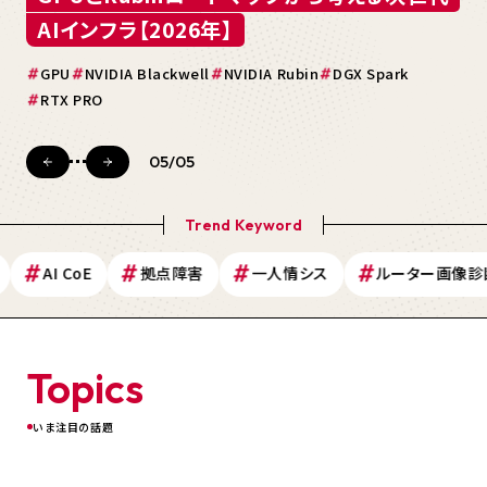
手間なく・簡単に短縮化！
AIデータセンター
GPUサーバー
高電力データセンター
導入ステップを徹底解説
生成AI活用と組織づくり
AIインフラ【2026年】
データセンターの選び方
AIインフラ
PrimeConnectONE
AIエージェント
ルーター画像診断
ゼロトラスト
SASE導入
SSE
セキュリティ対策
サイバー攻撃
DX推進
生成AI
AI CoE
組織変革
導入事例
GPU
NVIDIA Blackwell
NVIDIA Rubin
DGX Spark
一人情シス
中小企業
ネットワーク運用
AIOps
IP-VPN
RTX PRO
閉域網
拠点障害
01
/
05
Trend Keyword
AI CoE
拠点障害
一人情シス
ルーター画像診断
Topics
いま注目の話題