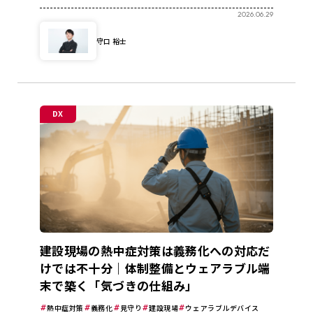
2026.06.29
守口 裕士
DX
建設現場の熱中症対策は義務化への対応だ
けでは不十分｜体制整備とウェアラブル端
末で築く「気づきの仕組み」
熱中症対策
義務化
見守り
建設現場
ウェアラブルデバイス