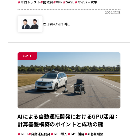
ゼロトラスト
閉域網
VPN
SASE
サイバー攻撃
2026.07.08
佐山 明人/守口 裕士
GPU
AIによる自動運転開発におけるGPU活用：
計算基盤構築のポイントと成功の鍵
GPU
自動運転開発
GPU導入
GPU活用
AI基盤構築