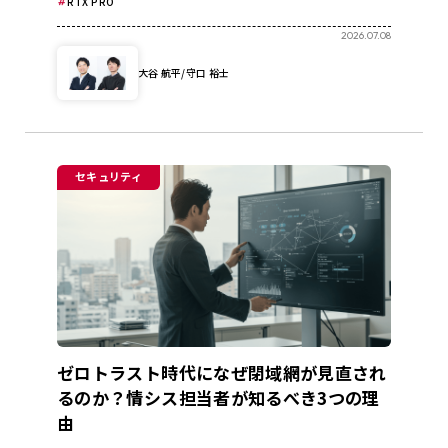
RTX PRO
2026.07.08
大谷 航平/守口 裕士
セキュリティ
ゼロトラスト時代になぜ閉域網が見直され
るのか？情シス担当者が知るべき3つの理
由