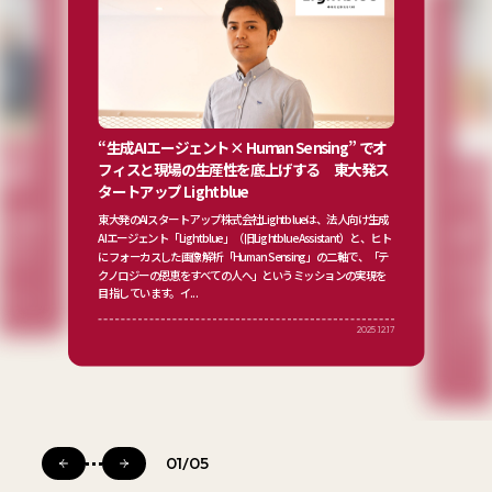
“生成AIエージェント× Human Sensing” でオ
学の新
フィスと現場の生産性を底上げする 東大発ス
AI時
究戦略と
タートアップ Lightblue
NTT
｜シナ
東大発のAIスタートアップ株式会社Lightblueは、法人向け生成
題】 多臓器
神髄
AIエージェント「Lightblue」（旧Lightblue Assistant）と、ヒト
には、従
イクロバ
にフォーカスした画像解析「Human Sensing」の二軸で、「テ
デジタル
クノロジーの恩恵をすべての人へ」というミッションの実現を
値を高め
ィングの
目指しています。イ...
2025.10.22
ス代表取
ティング
2025.12.17
は。 .in...
01
/
05