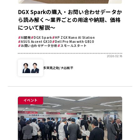
DGX Sparkの購入・お問い合わせデータか
ら読み解く～業界ごとの用途や納期、価格
について解説～
AI開発
DGX Spark
HP ZGX Nano AI Station
ASUS Ascent GX10
Dell Pro Max with GB10
お問い合わせデータ分析
スモールスタート
2026.02.18
多賀晃之助/大谷航平
イベント