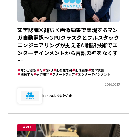
文字認識×翻訳×画像編集で実現するマン
ガ自動翻訳～GPUクラスタとフルスタック
エンジニアリングが支えるAI翻訳技術でエ
ンターテインメントから言語の壁をなくす
～
マンガ翻訳
AI
GPU
画像生成AI
画像編集
文字認識
機械学習
研究開発
スタートアップ
エンターテインメント
2026.05.13
Mantra株式会社さま
GPU