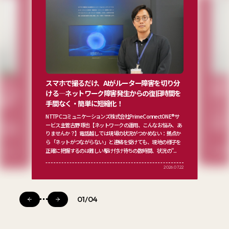
スマホで撮るだけ、AIがルーター障害を切り分
生成A
 ～ゲッ
ける―ネットワーク障害発生からの復旧時間を
実践す
Cの３社
検証プ
手間なく・簡単に短縮化！
NTTP
ジタルイ
NTTPCコミュニケーションズ株式会社Prime ConnectONE® サ
株式会社
トワークス
ービス主管古野 琢也【ネットワークの運用、こんなお悩み、あ
村 俊幸 ...
竜太朗 株
りませんか？】電話越しでは現場の状況がつかめない：拠点か
ら「ネットがつながらない」と連絡を受けても、現地の様子を
正確に把握するのは難しい駆け付け待ちの数時間、状況の"...
小泉 賢
2025.12.17
2026.07.22
01
/
04