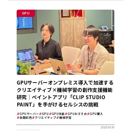
GPU
GPUサーバーオンプレミス導入で加速する
クリエイティブ×機械学習の創作支援機能
研究｜ペイントアプリ「CLIP STUDIO
PAINT」を手がけるセルシスの挑戦
GPUサーバー
GPU
GPU性能
GPUおすすめ
GPU購入
自動彩色
クリエイティブ
機械学習
2025.10.10