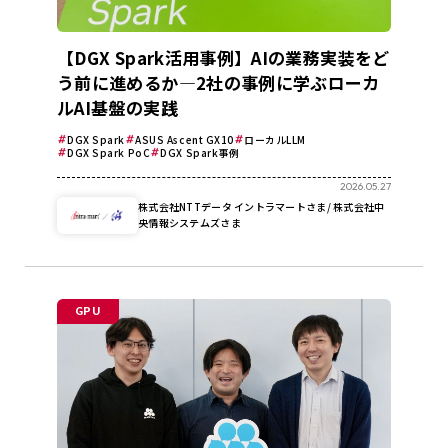
【DGX Spark活用事例】AIの業務実装をど
う前に進めるか―2社の事例に学ぶローカ
ルAI基盤の実践
DGX Spark
ASUS Ascent GX10
ローカルLLM
DGX Spark PoC
DGX Spark事例
2026.05.27
株式会社NTTデータ イントラマートさま/ 株式会社中
央情報システムズさま
GPU