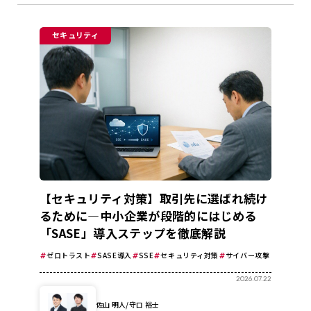
セキュリティ
【セキュリティ対策】取引先に選ばれ続け
るために―中小企業が段階的にはじめる
「SASE」導入ステップを徹底解説
ゼロトラスト
SASE導入
SSE
セキュリティ対策
サイバー攻撃
2026.07.22
佐山 明人/守口 裕士