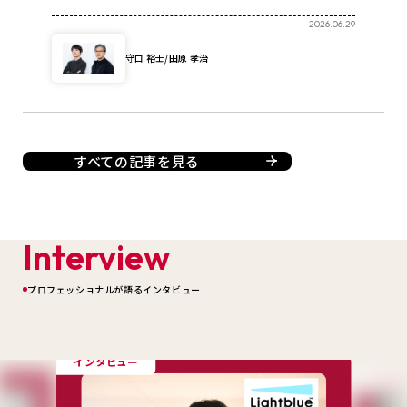
2026.06.29
守口 裕士/田原 孝治
すべての記事を見る
Interview
プロフェッショナルが語るインタビュー
インタビュー
インタビ