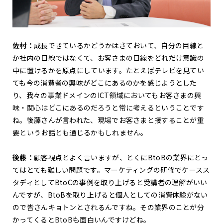
佐村：
成長できているかどうかはさておいて、自分の目線と
か社内の目線ではなくて、お客さまの目線をどれだけ意識の
中に置けるかを原点にしています。たとえばテレビを見てい
ても今の消費者の興味がどこにあるのかを感じようとした
り、我々の事業ドメインのICT領域においてもお客さまの興
味・関心はどこにあるのだろうと常に考えるということです
ね。後藤さんが言われた、現場でお客さまと接することが重
要というお話とも通じるかもしれません。
後藤：
顧客視点とよく言いますが、とくにBtoBの
業界にとっ
て
はとても難しい問題です。マーケティングの研修でケースス
タディとしてBtoCの事例を取り上げると受講者の理解がいい
んですが、BtoBを取り上げると個人としての消費体験がない
ので皆さんキョトンとされるんですね。その業界のことが分
かってくるとBtoBも面白いんですけどね。