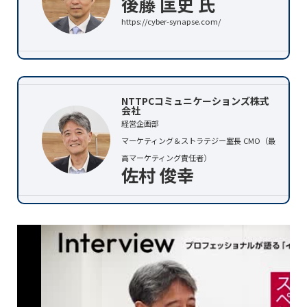
後藤 匡史 氏
https://cyber-synapse.com/
NTTPCコミュニケーションズ株式
会社
経営企画部
マーケティング＆ストラテジー室長 CMO（最
高マーケティング責任者）
佐村 俊幸