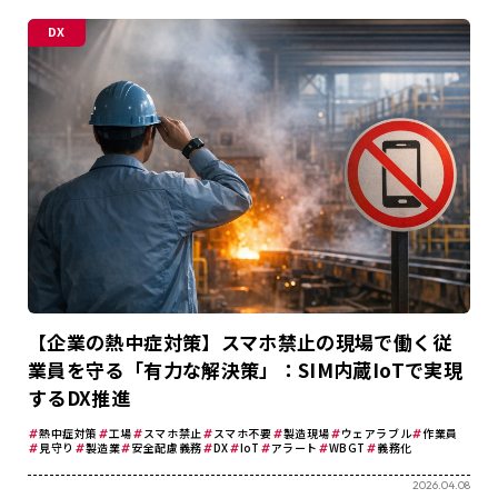
DX
【企業の熱中症対策】スマホ禁止の現場で働く従
業員を守る「有力な解決策」：SIM内蔵IoTで実現
するDX推進
熱中症対策
工場
スマホ禁止
スマホ不要
製造現場
ウェアラブル
作業員
見守り
製造業
安全配慮義務
DX
IoT
アラート
WBGT
義務化
2026.04.08