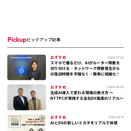
Pickup
ピックアップ記事
おすすめ
2026.07.22
スマホで撮るだけ、AIがルーター障害を
切り分ける―ネットワーク障害発生から
の復旧時間を手間なく・簡単に短縮化！
おすすめ
2026.03.25
生成AI導入で変わる現場の働き方 ～
NTTPCが実践する全社DX推進のリアル～
おすすめ
2026.01.14
AIとDXの新しいミカタをリアルで体感