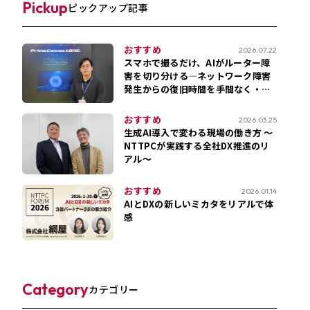
Pickup
ピックアップ記事
おすすめ
2026.07.22
スマホで撮るだけ、AIがルーター障
害を切り分ける―ネットワーク障害
発生からの復旧時間を手間なく・簡
単に短縮化！
おすすめ
2026.03.25
生成AI導入で変わる現場の働き方 ～
NTTPCが実践する全社DX推進のリ
アル～
おすすめ
2026.01.14
AIとDXの新しいミカタをリアルで体
感
Category
カテゴリー