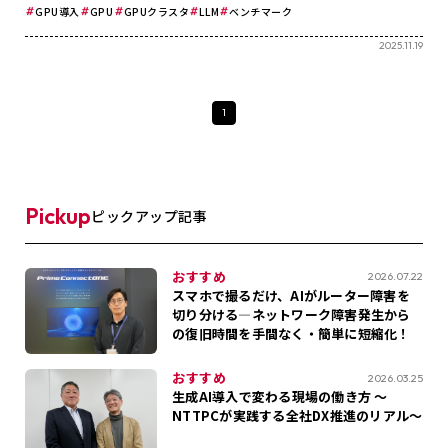
GPU導入
GPU
GPUクラスタ
LLM
ベンチマーク
2025.11.19
1
Pickup
ピックアップ記事
おすすめ
2026.07.22
スマホで撮るだけ、AIがルーター障害を
切り分ける―ネットワーク障害発生から
の復旧時間を手間なく・簡単に短縮化！
おすすめ
2026.03.25
生成AI導入で変わる現場の働き方 ～
NTTPCが実践する全社DX推進のリアル～