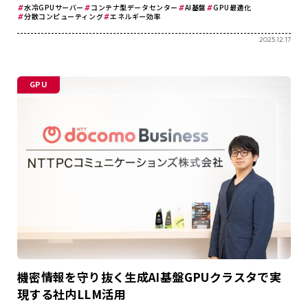
水冷GPUサーバー
コンテナ型データセンター
AI基盤
GPU最適化
分散コンピューティング
エネルギー効率
2025.12.17
GPU
機密情報を守り抜く生成AI基盤――GPUクラスタで実
現する社内LLM活用