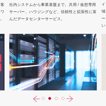
イ
お客
社内システムから事業基盤まで。共用 / 仮想専用
域
トワ
サーバー、ハウジングなど、信頼性と拡張性に富
ー
ス。
んだデータセンターサービス。
い