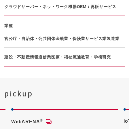
クラウド
サーバー・ネットワーク機器
OEM / 再販サービス
業種
官公庁・自治体・公共団体
金融業・保険業
サービス業
製造業
建設・不動産
情報通信業
医療・福祉
流通
教育・学術研究
pickup
®
I
WebARENA