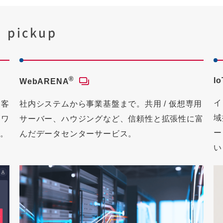
pickup
®
I
WebARENA
イ
お客
社内システムから事業基盤まで。共用 / 仮想専用
域
トワ
サーバー、ハウジングなど、信頼性と拡張性に富
ー
ス。
んだデータセンターサービス。
い