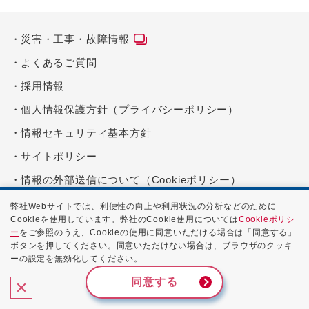
災害・工事・故障情報
よくあるご質問
採用情報
個人情報保護方針（プライバシーポリシー）
情報セキュリティ基本方針
サイトポリシー
情報の外部送信について（Cookieポリシー）
サイトマップ
弊社Webサイトでは、利便性の向上や利用状況の分析などのために
Cookieを使用しています。弊社のCookie使用については
Cookieポリシ
ー
をご参照のうえ、Cookieの使用に同意いただける場合は「同意する」
ボタンを押してください。同意いただけない場合は、ブラウザのクッキ
公式SNSはこちら
ーの設定を無効化してください。
同意する