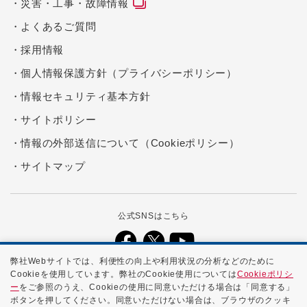
災害・工事・故障情報
よくあるご質問
採用情報
個人情報保護方針（プライバシーポリシー）
情報セキュリティ基本方針
サイトポリシー
情報の外部送信について（Cookieポリシー）
サイトマップ
公式SNSはこちら
弊社Webサイトでは、利便性の向上や利用状況の分析などのために
Cookieを使用しています。弊社のCookie使用については
Cookieポリシ
本ホームページに記載する会社名、商品名、ブランド名などは、各社の
ー
をご参照のうえ、Cookieの使用に同意いただける場合は「同意する」
商号、登録商標、または商標です。
ボタンを押してください。同意いただけない場合は、ブラウザのクッキ