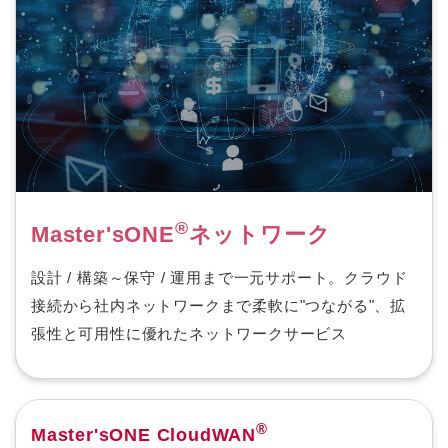
®
Master'sONE
ネットワーク
設計 / 構築～保守 / 運用まで一元サポート。クラウド
接続から社内ネットワークまで柔軟に"つながる"、拡
張性と可用性に優れたネットワークサービス
®
Master'sONE CloudWAN