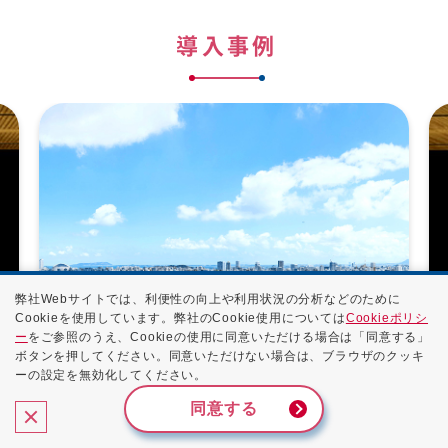
導入事例
弊社Webサイトでは、利便性の向上や利用状況の分析などのために
Cookieを使用しています。弊社のCookie使用については
Cookieポリシ
ー
をご参照のうえ、Cookieの使用に同意いただける場合は「同意する」
ボタンを押してください。同意いただけない場合は、ブラウザのクッキ
自治体向けの双方向情報配信システム
ト
ーの設定を無効化してください。
「@InfoCanal」専用戸別受信機に
同意する
NTTPCのモバイルM2M「InfoSphere®