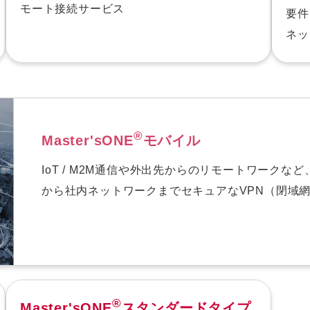
モート接続サービス
要件
ネッ
®
Master'sONE
モバイル
IoT / M2M通信や外出先からのリモートワーク
から社内ネットワークまでセキュアなVPN（閉域
®
Master'sONE
スタンダードタイプ