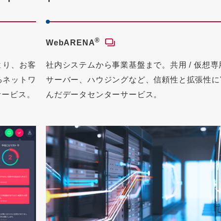
®
I
WebARENA
イ
お客
社内システムから事業基盤まで。共用 / 仮想専用
域
トワ
サーバー、ハウジングなど、信頼性と拡張性に富
ー
ス。
んだデータセンターサービス。
い