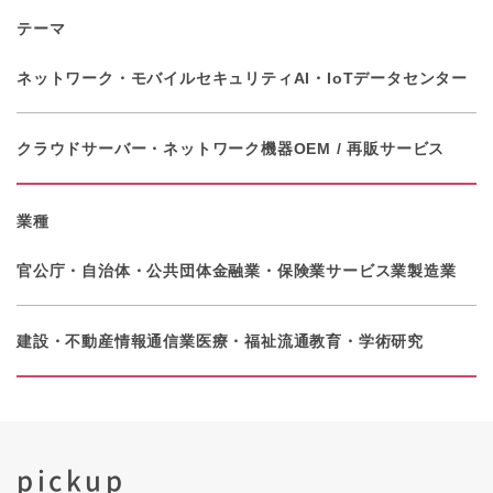
テーマ
ネットワーク・モバイル
セキュリティ
AI・IoT
データセンター
クラウド
サーバー・ネットワーク機器
OEM / 再販サービス
業種
官公庁・自治体・公共団体
金融業・保険業
サービス業
製造業
建設・不動産
情報通信業
医療・福祉
流通
教育・学術研究
pickup