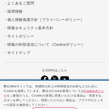
よくあるご質問
採用情報
個人情報保護方針（プライバシーポリシー）
情報セキュリティ基本方針
サイトポリシー
情報の外部送信について（Cookieポリシー）
サイトマップ
公式SNSはこちら
弊社Webサイトでは、利便性の向上や利用状況の分析などのために
Cookieを使用しています。弊社のCookie使用については
Cookieポリシ
本ホームページに記載する会社名、商品名、ブランド名などは、各社の
ー
をご参照のうえ、Cookieの使用に同意いただける場合は「同意する」
商号、登録商標、または商標です。
ボタンを押してください。同意いただけない場合は、ブラウザのクッキ
ーの設定を無効化してください。
Copyright ©
2026 NTTPC Communications, Inc. All Rights