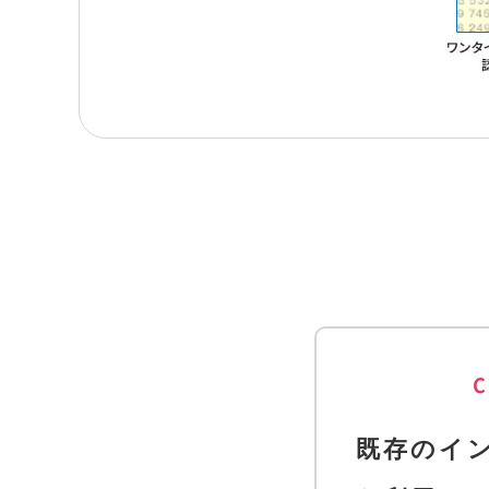
C
既存のイ