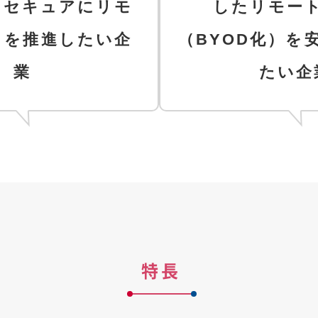
てセキュアにリモ
したリモー
クを推進したい企
（BYOD化）を
業
たい企
特長