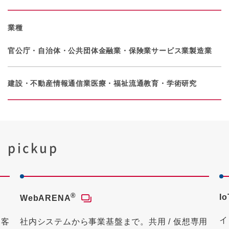
業種
官公庁・自治体・公共団体
金融業・保険業
サービス業
製造業
建設・不動産
情報通信業
医療・福祉
流通
教育・学術研究
pickup
®
I
WebARENA
イ
お客
社内システムから事業基盤まで。共用 / 仮想専用