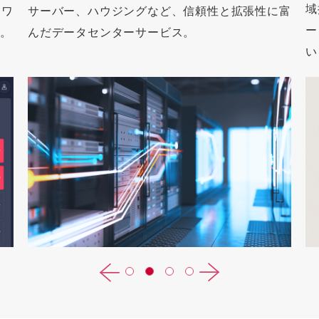
域
トワ
サーバー、ハウジングなど、信頼性と拡張性に富
ー
ス。
んだデータセンターサービス。
い