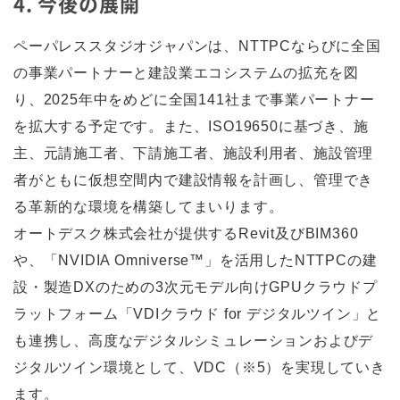
4. 今後の展開
ペーパレススタジオジャパンは、NTTPCならびに全国
の事業パートナーと建設業エコシステムの拡充を図
り、2025年中をめどに全国141社まで事業パートナー
を拡大する予定です。また、ISO19650に基づき、施
主、元請施工者、下請施工者、施設利用者、施設管理
者がともに仮想空間内で建設情報を計画し、管理でき
る革新的な環境を構築してまいります。
オートデスク株式会社が提供するRevit及びBIM360
や、「NVIDIA Omniverse™」を活用したNTTPCの建
設・製造DXのための3次元モデル向けGPUクラウドプ
ラットフォーム「VDIクラウド for デジタルツイン」と
も連携し、高度なデジタルシミュレーションおよびデ
ジタルツイン環境として、VDC（※5）を実現していき
ます。