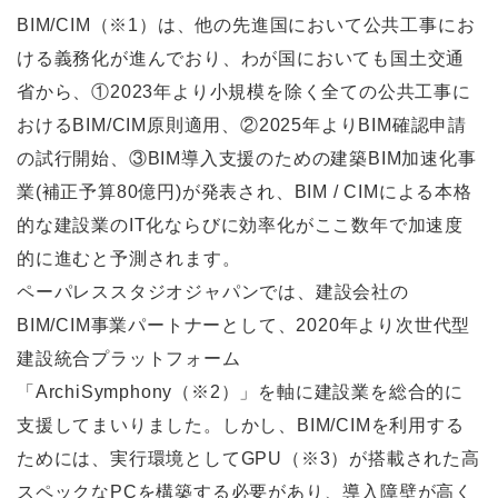
BIM/CIM（※1）は、他の先進国において公共工事にお
ける義務化が進んでおり、わが国においても国土交通
省から、①2023年より小規模を除く全ての公共工事に
おけるBIM/CIM原則適用、②2025年よりBIM確認申請
の試行開始、③BIM導入支援のための建築BIM加速化事
業(補正予算80億円)が発表され、BIM / CIMによる本格
的な建設業のIT化ならびに効率化がここ数年で加速度
的に進むと予測されます。
ペーパレススタジオジャパンでは、建設会社の
BIM/CIM事業パートナーとして、2020年より次世代型
建設統合プラットフォーム
「ArchiSymphony（※2）」を軸に建設業を総合的に
支援してまいりました。しかし、BIM/CIMを利用する
ためには、実行環境としてGPU（※3）が搭載された高
スペックなPCを構築する必要があり、導入障壁が高く