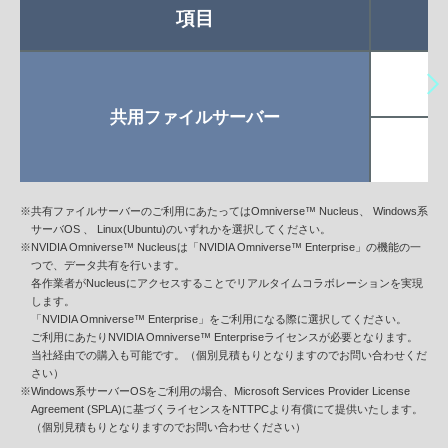
項目
共用ファイルサーバー
※共有ファイルサーバーのご利用にあたってはOmniverse™ Nucleus、 Windows系
サーバOS 、 Linux(Ubuntu)のいずれかを選択してください。
※NVIDIA Omniverse™ Nucleusは「NVIDIA Omniverse™ Enterprise」の機能の一
つで、データ共有を行います。
各作業者がNucleusにアクセスすることでリアルタイムコラボレーションを実現
します。
「NVIDIA Omniverse™ Enterprise」をご利用になる際に選択してください。
ご利用にあたりNVIDIA Omniverse™ Enterpriseライセンスが必要となります。
当社経由での購入も可能です。（個別見積もりとなりますのでお問い合わせくだ
さい）
※Windows系サーバーOSをご利用の場合、Microsoft Services Provider License
Agreement (SPLA)に基づくライセンスをNTTPCより有償にて提供いたします。
（個別見積もりとなりますのでお問い合わせください）