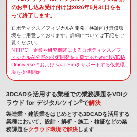
のお申し込み受け付けは2026年5月31日をも
って終了します。
ロボティクス／フィジカルAI開発・検証向け無償環
境をご用意しております。詳細については下記をご
覧ください。
NTTPC、企業や研究機関によるロボティクス／フ
ィジカルAI分野の技術開発を支援するために
NVIDIA
Omniverse™およびIsaac Simをサポートする仮想環
境を提供開始
3DCADを活用する業種での
業務課題
を
VDIク
®
ラウド for デジタルツイン
で
解決
製造業・建設業をはじめとする3DCADを活用する
業種において、
設計・解析・施工・検証などの業
務課題を
クラウド環境で解決
します