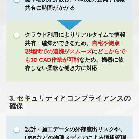
共有に時間がかかる
クラウド利用によりリアルタイムで情報
共有・編集ができるため、
自宅や拠点・
現場間での連携がスムーズ
に
どこからで
も3D CAD作業が可能
なため、機器に依
存しない柔軟な働き方に対応
3.
セキュリティとコンプライアンス
の
確保
設計・施工データの外部流出リスクや、
USBなどの物理メディアによる情報管理