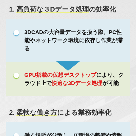
1.
高負荷な３Dデータ処理
の効率化
3DCADの大容量データを扱う際、PC性
能やネットワーク環境に依存し作業が滞
る
GPU搭載の仮想デスクトップ
により、ク
ラウド上で
快適な3Dデータ処理
が可能
2.
柔軟な働き方
による業務効率化
働く場所が分散し、IT環境の整備や情報