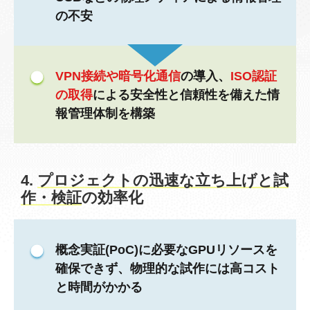
の不安
VPN接続や暗号化通信
の導入、
ISO認証
の取得
による安全性と信頼性を備えた情
報管理体制を構築
4.
プロジェクトの迅速な立ち上げと試
作・検証
の効率化
概念実証(PoC)に必要なGPUリソースを
確保できず、物理的な試作には高コスト
と時間がかかる