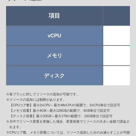
項目
4
vCPU
メモリ
ディスク
※各プランに対してリソースの追加が可能です。
※リソースの追加には制限があります。
【CPUコア数】最小2vCPU～最大48vCPUの範囲で、2vCPU単位で設定可
【メモリ容量】最小4GB～最大128GBの範囲で、4GB単位で設定可
【ディスク容量】最小20GB～最大1TBの範囲で、10GB単位で設定可
※月中でリソース変更を実施した場合、変更前後でリソースの大きい金額で課金さ
れます。
※CPUコア数、メモリ容量については、リソース追加した分のみ減らすことが可能