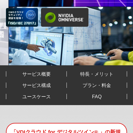
サービス概要
特長・メリット
サービス構成
プラン・料金
ユースケース
FAQ
「VDIクラウド for デジタルツイン® 」の新規