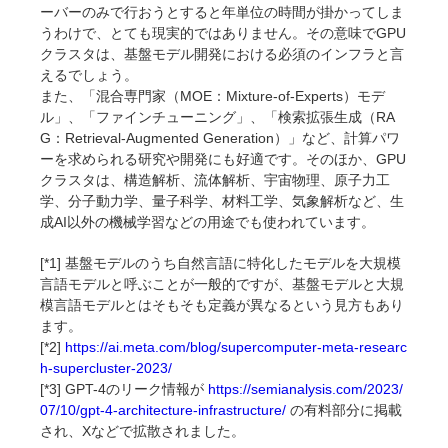
ーバーのみで行おうとすると年単位の時間が掛かってしま
うわけで、とても現実的ではありません。その意味でGPU
クラスタは、基盤モデル開発における必須のインフラと言
えるでしょう。
また、「混合専門家（MOE：Mixture-of-Experts）モデ
ル」、「ファインチューニング」、「検索拡張生成（RA
G：Retrieval-Augmented Generation）」など、計算パワ
ーを求められる研究や開発にも好適です。そのほか、GPU
クラスタは、構造解析、流体解析、宇宙物理、原子力工
学、分子動力学、量子科学、材料工学、気象解析など、生
成AI以外の機械学習などの用途でも使われています。
[*1] 基盤モデルのうち自然言語に特化したモデルを大規模
言語モデルと呼ぶことが一般的ですが、基盤モデルと大規
模言語モデルとはそもそも定義が異なるという見方もあり
ます。
[*2]
https://ai.meta.com/blog/supercomputer-meta-researc
h-supercluster-2023/
[*3] GPT-4のリーク情報が
https://semianalysis.com/2023/
07/10/gpt-4-architecture-infrastructure/
の有料部分に掲載
され、Xなどで拡散されました。