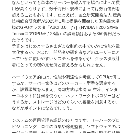
なんといっても単体のサーバーを導入する場合に比べて費
用が高くなります。数千万円～規模によっては数百億円を
超えることもあります。たとえば、国立研究開発法人 産業
技術総合研究所が2025年1月に提供を開始した国内最大規
模のGPUクラスタ「ABCI 3.0」[*7]（NVIDIA H200 SXM5
TensorコアGPU×6,128基）の調達額はおよそ350億円だっ
たそうです。
予算をはじめとするさまざまな制約の中でいかに性能を最
大化するか、および、開発者や研究者などのユーザーにと
っていかに使いやすいシステムを作るかが、クラスタ設計
者にとっての腕の見せ所と言えるかもしれません。
ハードウェア的には、性能や調達性を考慮してGPUは何に
するか、サーバー筐体はどのメーカー・型番を選定する
か、設置環境をふまえ、冷却方式は水冷 or 空冷、インタ
ーコネクトには何を使うか、ネットワークトポロジーはど
うするか、ストレージはどのぐらいの容量を用意するか、
などがポイントになるでしょう。
システムの運用管理も課題のひとつです。サーバーのプロ
ビジョニング、ログの収集や稼働監視、ソフトウェアのバ
ージョン管理、セキュリティ対策、エラー発生時の切り離