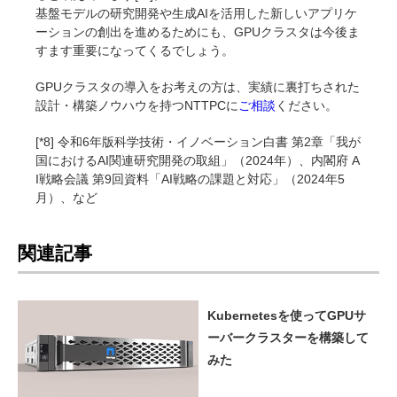
基盤モデルの研究開発や生成AIを活用した新しいアプリケ
ーションの創出を進めるためにも、GPUクラスタは今後ま
すます重要になってくるでしょう。
GPUクラスタの導入をお考えの方は、実績に裏打ちされた
設計・構築ノウハウを持つNTTPCに
ご相談
ください。
[*8] 令和6年版科学技術・イノベーション白書 第2章「我が
国におけるAI関連研究開発の取組」（2024年）、内閣府 A
I戦略会議 第9回資料「AI戦略の課題と対応」（2024年5
月）、など
関連記事
Kubernetesを使ってGPUサ
ーバークラスターを構築して
みた