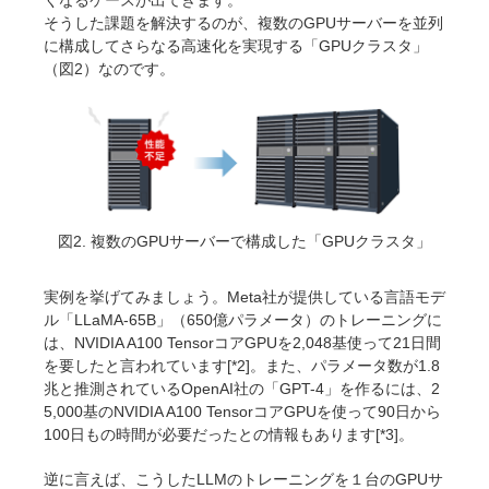
くなるケースが出てきます。
そうした課題を解決するのが、複数のGPUサーバーを並列
に構成してさらなる高速化を実現する「GPUクラスタ」
（図2）なのです。
図2. 複数のGPUサーバーで構成した「GPUクラスタ」
実例を挙げてみましょう。Meta社が提供している言語モデ
ル「LLaMA-65B」（650億パラメータ）のトレーニングに
は、NVIDIA A100 TensorコアGPUを2,048基使って21日間
を要したと言われています[*2]。また、パラメータ数が1.8
兆と推測されているOpenAI社の「GPT-4」を作るには、2
5,000基のNVIDIA A100 TensorコアGPUを使って90日から
100日もの時間が必要だったとの情報もあります[*3]。
逆に言えば、こうしたLLMのトレーニングを１台のGPUサ