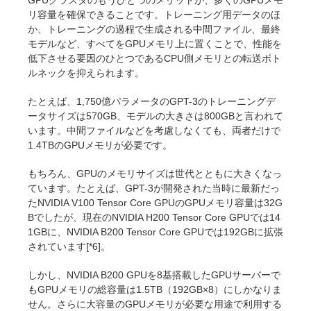
GPUクラスタのもうひとつのメリットが、多くのGPUメモ
リ容量を確保できることです。トレーニング用データのほ
か、トレーニングの過程で生成される中間ファイル、最終
モデルなど、すべてをGPUメモリ上に置くことで、性能を
低下させる要因のひとつであるCPU側メモリとの転送ボト
ルネックを抑えられます。
たとえば、1,750億パラメータのGPT-3のトレーニングデ
ータサイズは570GB、モデルの大きさは800GBと言われて
います。中間ファイルなどを考慮しなくても、両者だけで
1.4TBのGPUメモリが必要です。
もちろん、GPUのメモリサイズは世代とともに大きくなっ
ています。たとえば、GPT-3が開発された当時に最新だっ
たNVIDIA V100 Tensor Core GPUのGPUメモリ容量は32G
Bでしたが、現在のNVIDIA H200 Tensor Core GPUでは14
1GBに、NVIDIA B200 Tensor Core GPUでは192GBに拡張
されています[*6]。
しかし、NVIDIA B200 GPUを8基搭載したGPUサーバーで
もGPUメモリの総容量は1.5TB（192GB×8）にしかなりま
せん。さらに大容量のGPUメモリが必要な用途で利用する