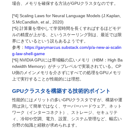
場合、メモリを確保する方法がGPUクラスタなのです。
[*4] Scaling Laws for Neural Language Models (J.Kaplan,
S.McCandlish, et al., 2020)
[*5] 計算量を増やして学習時間を長くすればするほどモデ
ルの精度が上がる、というスケーリング則は、最近では限
界にきているという説もあるようです。
参考：
https://garymarcus.substack.com/p/a-new-ai-scalin
g-law-shell-game
[*6] NVIDIA GPUには帯域幅の広いメモリ（HBM：High Ba
ndwidth Memory）がチップレベルで実装されている。CP
U側のメインメモリを介さずにすべての処理をGPUメモリ
上で実行することが性能的には理想。
GPUクラスタを構築する技術的ポイント
性能的にはメリットの多いGPUクラスタですが、構築や運
用は決して簡単ではなく、サーバーハードウェア、ネット
ワーク（インターコネクト）、ストレージ、セキュリテ
ィ、冷却や空調、電力、設置、システム管理など、幅広い
分野の知識と経験が求められます。