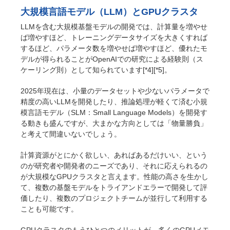
大規模言語モデル（LLM）とGPUクラスタ
LLMを含む大規模基盤モデルの開発では、計算量を増やせ
ば増やすほど、トレーニングデータサイズを大きくすれば
するほど、パラメータ数を増やせば増やすほど、優れたモ
デルが得られることがOpenAIでの研究による経験則（ス
ケーリング則）として知られています[*4][*5]。
2025年現在は、小量のデータセットや少ないパラメータで
精度の高いLLMを開発したり、推論処理が軽くて済む小規
模言語モデル（SLM：Small Language Models）を開発す
る動きも盛んですが、大まかな方向としては「物量勝負」
と考えて間違いないでしょう。
計算資源がとにかく欲しい、あればあるだけいい、という
のが研究者や開発者のニーズであり、それに応えられるの
が大規模なGPUクラスタと言えます。性能の高さを生かし
て、複数の基盤モデルをトライアンドエラーで開発して評
価したり、複数のプロジェクトチームが並行して利用する
ことも可能です。