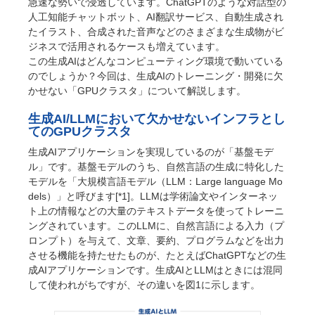
急速な勢いで浸透しています。ChatGPTのような対話型の
人工知能チャットボット、AI翻訳サービス、自動生成され
たイラスト、合成された音声などのさまざまな生成物がビ
ジネスで活用されるケースも増えています。
この生成AIはどんなコンピューティング環境で動いている
のでしょうか？今回は、生成AIのトレーニング・開発に欠
かせない「GPUクラスタ」について解説します。
生成AI/LLMにおいて欠かせないインフラとし
てのGPUクラスタ
生成AIアプリケーションを実現しているのが「基盤モデ
ル」です。基盤モデルのうち、自然言語の生成に特化した
モデルを「大規模言語モデル（LLM：Large language Mo
dels）」と呼びます[*1]。LLMは学術論文やインターネッ
ト上の情報などの大量のテキストデータを使ってトレーニ
ングされています。このLLMに、自然言語による入力（プ
ロンプト）を与えて、文章、要約、プログラムなどを出力
させる機能を持たせたものが、たとえばChatGPTなどの生
成AIアプリケーションです。生成AIとLLMはときには混同
して使われがちですが、その違いを図1に示します。