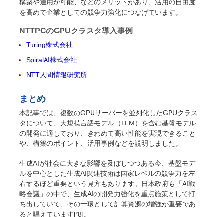
構築や運用が可能、などのメリットがあり、活用の自由度
を高めて企業としての競争力強化につなげています。
NTTPCのGPUクラスタ導入事例
Turing株式会社
SpiralAI株式会社
NTT人間情報研究所
まとめ
本記事では、複数のGPUサーバーを並列化したGPUクラス
タについて、大規模言語モデル（LLM）を含む基盤モデル
の開発に適しており、きわめて高い性能を実現できること
や、構築のポイント、活用事例などを説明しました。
生成AIが社会に大きな影響を及ぼしつつある今、基盤モデ
ルを中心とした生成AI関連技術は国家レベルの競争力を左
右するほど重要という見方もあります。日本政府も「AI戦
略会議」の中で、生成AIの開発力強化を重点施策として打
ち出していて、その一環として計算資源の増強が重要であ
ると唱えています[*8]。