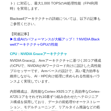
ト）に対応し、最大1,000 TOPSのAI処理性能（FP4利用
時）を実現します。
Blackwellアーキテクチャの詳細については、以下の記事も
ご参照ください。
【関連記事】
▶︎生成AIのパフォーマンスが大幅アップ！？NVIDIA Black
wellアーキテクチャGPUの性能
CPU：NVIDIA Graceアーキテクチャ
NVIDIA Graceは、Armアーキテクチャに基づく20コア構成
のCPUで、NVIDIAがAIワークロード向けに設計した高性能
プロセッサーです。Armベースの設計で、高い電力効率を
維持しながら、AI・HPC向け処理に求められる性能をバラ
ンスよく実現しています。
内部構成は、高性能なCortex-X925コアと高効率なCortex-
A725コアをそれぞれ10基ずつ組み合わせたヘテロジニア
ス構成を採用しており、データの前処理やオーケストレー
ション、モデルチューニング、リアルタイム推論などの処