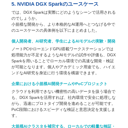
5. NVIDIA DGX Sparkのユースケース
では、DGX Sparkは実際にどのようなシーンで活用される
のでしょうか。
小規模な開発から、より本格的なAI運用へとつなげる中で
のユースケースの具体例を以下にまとめました。
個人開発者、AI研究者、学生によるAIモデルの実験・開発
ノートPCやローエンドGPU搭載ワークステーションでは
処理能力が不足するようなAIモデルの試作や評価も、DGX
Sparkを用いることでローカル環境での高速な開発・検証
が可能となります。個人やアカデミック用途でも、ハイエ
ンドなAI研究を身近に行う環境を構築できます。
企業における小規模AI開発チームやPoCプロジェクト
クラウドを利用できない機密性の高いデータを扱う場合で
も、DGX Sparkを活用すれば、社内環境で安全に処理しな
がら、迅速にプロトタイプ開発を進めることが可能です。
PoC段階におけるスピーディな検証と意思決定を支援しま
す。
大規模AIクラスタを補完する、ローカルでの軽量な検証・