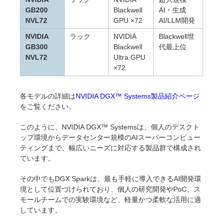
GB200
Blackwell
AI・生成
NVL72
GPU ×72
AI/LLM開発
NVIDIA
ラック
NVIDIA
Blackwell世
GB300
Blackwell
代最上位
NVL72
Ultra GPU
×72
各モデルの詳細は
NVIDIA DGX™ Systems製品紹介ページ
をご覧ください。
このように、NVIDIA DGX™ Systemsは、個人のデスクト
ップ環境からデータセンター規模のAIスーパーコンピュー
ティングまで、幅広いニーズに対応する製品群で構成され
ています。
その中でもDGX Sparkは、最も手軽に導入できるAI開発環
境として位置づけられており、個人の研究開発やPoC、ス
モールチームでの実験環境など、軽量かつ柔軟な活用に適
しています。