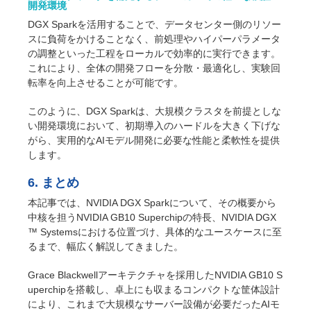
開発環境
DGX Sparkを活用することで、データセンター側のリソー
スに負荷をかけることなく、前処理やハイパーパラメータ
の調整といった工程をローカルで効率的に実行できます。
これにより、全体の開発フローを分散・最適化し、実験回
転率を向上させることが可能です。
このように、DGX Sparkは、大規模クラスタを前提としな
い開発環境において、初期導入のハードルを大きく下げな
がら、実用的なAIモデル開発に必要な性能と柔軟性を提供
します。
6. まとめ
本記事では、NVIDIA DGX Sparkについて、その概要から
中核を担うNVIDIA GB10 Superchipの特長、NVIDIA DGX
™ Systemsにおける位置づけ、具体的なユースケースに至
るまで、幅広く解説してきました。
Grace Blackwellアーキテクチャを採用したNVIDIA GB10 S
uperchipを搭載し、卓上にも収まるコンパクトな筐体設計
により、これまで大規模なサーバー設備が必要だったAIモ