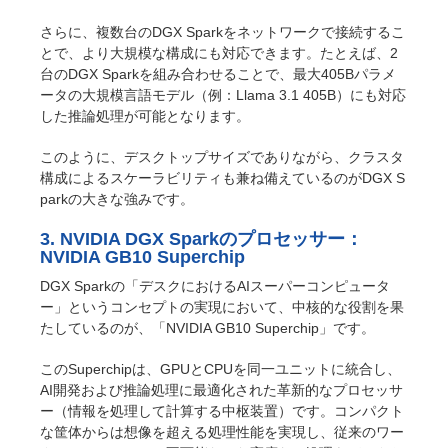
さらに、複数台のDGX Sparkをネットワークで接続するこ
とで、より大規模な構成にも対応できます。たとえば、2
台のDGX Sparkを組み合わせることで、最大405Bパラメ
ータの大規模言語モデル（例：Llama 3.1 405B）にも対応
した推論処理が可能となります。
このように、デスクトップサイズでありながら、クラスタ
構成によるスケーラビリティも兼ね備えているのがDGX S
parkの大きな強みです。
3. NVIDIA DGX Sparkのプロセッサー：
NVIDIA GB10 Superchip
DGX Sparkの「デスクにおけるAIスーパーコンピュータ
ー」というコンセプトの実現において、中核的な役割を果
たしているのが、「NVIDIA GB10 Superchip」です。
このSuperchipは、GPUとCPUを同一ユニットに統合し、
AI開発および推論処理に最適化された革新的なプロセッサ
ー（情報を処理して計算する中枢装置）です。コンパクト
な筐体からは想像を超える処理性能を実現し、従来のワー