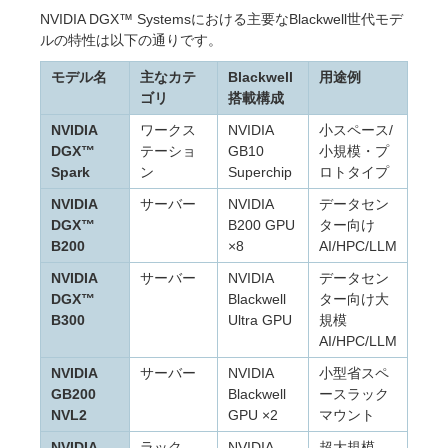
NVIDIA DGX™ Systemsにおける主要なBlackwell世代モデ
ルの特性は以下の通りです。
モデル名
主なカテ
Blackwell
用途例
ゴリ
搭載構成
NVIDIA
ワークス
NVIDIA
小スペース/
DGX™
テーショ
GB10
小規模・プ
Spark
ン
Superchip
ロトタイプ
NVIDIA
サーバー
NVIDIA
データセン
DGX™
B200 GPU
ター向け
B200
×8
AI/HPC/LLM
NVIDIA
サーバー
NVIDIA
データセン
DGX™
Blackwell
ター向け大
B300
Ultra GPU
規模
AI/HPC/LLM
NVIDIA
サーバー
NVIDIA
小型省スペ
GB200
Blackwell
ースラック
NVL2
GPU ×2
マウント
NVIDIA
ラック
NVIDIA
超大規模