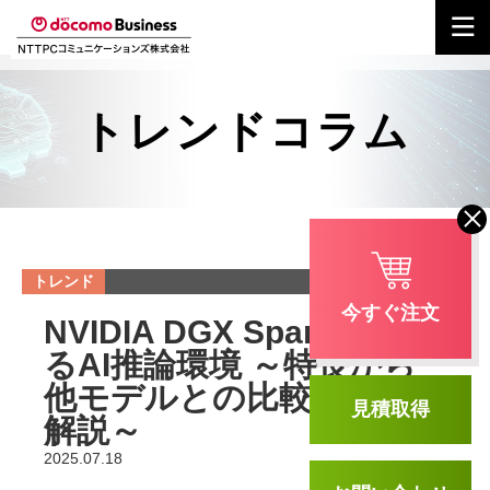
トレンドコラム
トレンド
今すぐ注文
NVIDIA DGX Sparkで変わ
るAI推論環境 ～特長から
他モデルとの比較まで徹底
見積取得
解説～
2025.07.18