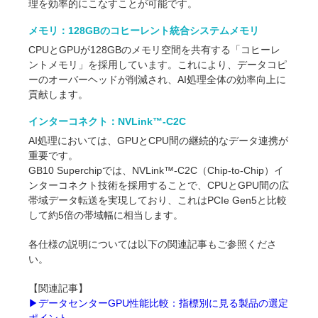
理を効率的にこなすことが可能です。
メモリ：128GBのコヒーレント統合システムメモリ
CPUとGPUが128GBのメモリ空間を共有する「コヒーレ
ントメモリ」を採用しています。これにより、データコピ
ーのオーバーヘッドが削減され、AI処理全体の効率向上に
貢献します。
インターコネクト：NVLink™-C2C
AI処理においては、GPUとCPU間の継続的なデータ連携が
重要です。
GB10 Superchipでは、NVLink™-C2C（Chip-to-Chip）イ
ンターコネクト技術を採用することで、CPUとGPU間の広
帯域データ転送を実現しており、これはPCIe Gen5と比較
して約5倍の帯域幅に相当します。
各仕様の説明については以下の関連記事もご参照くださ
い。
【関連記事】
▶︎データセンターGPU性能比較：指標別に見る製品の選定