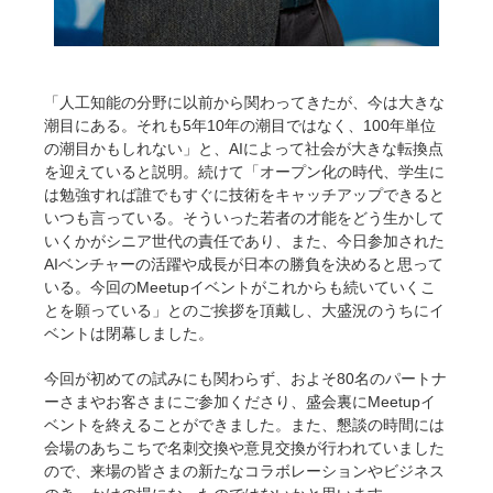
「人工知能の分野に以前から関わってきたが、今は大きな
潮目にある。それも5年10年の潮目ではなく、100年単位
の潮目かもしれない」と、AIによって社会が大きな転換点
を迎えていると説明。続けて「オープン化の時代、学生に
は勉強すれば誰でもすぐに技術をキャッチアップできると
いつも言っている。そういった若者の才能をどう生かして
いくかがシニア世代の責任であり、また、今日参加された
AIベンチャーの活躍や成長が日本の勝負を決めると思って
いる。今回のMeetupイベントがこれからも続いていくこ
とを願っている」とのご挨拶を頂戴し、大盛況のうちにイ
ベントは閉幕しました。
今回が初めての試みにも関わらず、およそ80名のパートナ
ーさまやお客さまにご参加くださり、盛会裏にMeetupイ
ベントを終えることができました。また、懇談の時間には
会場のあちこちで名刺交換や意見交換が行われていました
ので、来場の皆さまの新たなコラボレーションやビジネス