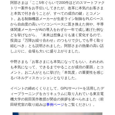
阿部さまは「ここ5年ぐらいで200件ほどのスマートファク
トリー案件をお手伝いしてきたが、改革に本気のお客さま
と本気で付き合うことが、すべての成功の鍵」とコメン
ト。ある制御機器メーカーが生産ライン制御をPLCベース
から自由度の高いパソコンベースに置き換えた例や、半導
体関連メーカーがAIの導入をわずか一年で成し遂げた例な
どを挙げながら、「未来は想像よりも速く変化するので、
投資は『万障お繰り合わせ』のつもりで少しでも早く取り
組むべき」とも説明されました。阿部さまの熱量の高い話
しぶりに、会場も大いに盛り上がりました。
中野さまも「お客さまにも本気になってもらい、われわれ
も本気になって、できるまでやることが成功の要因」とコ
メント。お二人がともに挙げた「本気度」の重要性を感じ
るパネルディスカッションとなりました。
イベントの締めくくりとして、GPUサーバーを活用したデ
ィープラーニングをカリキュラムに取り入れている東京電
機大学の前田英作教授が閉会の挨拶を述べられました（前
田研究室の取り組みは
事例ページ
をご覧ください）。