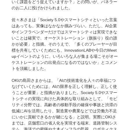
いく課題をどう捉えていますか？」との問いが、パネラー
のお二人に投げかけられました。
佐々木さまは「Society 5.0やスマートシティといった言葉
はあっても、実像はなかなか掴みづらい。ただし、AI企業
やインフラベンダーだけではスマートシティは実現できな
いことは確実で、オーケストレーション（旗振り）役の誰
かが必要」と指摘。そのうえで、「多くのプレーヤーが目
標を共有していくためにも、InnovationLABや今日のMeet
upイベントのように、いろいろな人が集まる場こそがオー
ケストレーションの出発点になるのではないか」とコメン
トを頂戴しました。
OKIの島田さまからは、「AIの技術進化を人々の幸福につ
なげていくためには、AIの限界を正しく理解し、正しく使
うことが重要」と指摘がありました。Society 5.0やスマー
トシティの実現に向けた具体的な取り組みとして、「モビ
リティ分野では、高齢者の移動手段の確保や事故と渋滞の
低減にAIを活用したり、製造業や農業などでは労働力不足
にいかに貢献できるかが鍵になる」と説明。実際にOKIさ
までは、店舗窓口の省人化を実現する端末、道路管制シス
テム、海洋での密猟や土木インフラの監視、ロボティクス