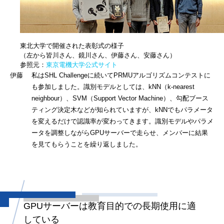
東北大学で開催された表彰式の様子
（左から皆川さん、鏡川さん、伊藤さん、安藤さん）
参照元：
東京電機大学公式サイト
伊藤 私はSHL Challengeに続いてPRMUアルゴリズムコンテストに
も参加しました。識別モデルとしては、kNN（k-nearest
neighbour）、SVM（Support Vector Machine）、勾配ブース
ティング決定木などが知られていますが、kNNでもパラメータ
を変えるだけで認識率が変わってきます。識別モデルやパラメ
ータを調整しながらGPUサーバーで走らせ、メンバーに結果
を見てもらうことを繰り返しました。
GPUサーバーは教育目的での
長期使用に適
している