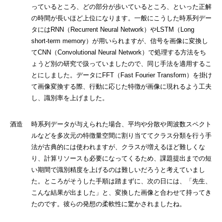
っているところ、どの部分が歩いているところ、といった正解
の時間が長いほど上位になります。一般にこうした時系列デー
タにはRNN（Recurrent Neural Network）やLSTM（Long
short-term memory）が用いられますが、信号を画像に変換し
てCNN（Convolutional Neural Network）で処理する方法をち
ょうど別の研究で扱っていましたので、同じ手法を適用するこ
とにしました。データにFFT（Fast Fourier Transform）を掛け
て画像変換する際、行動に応じた特徴が画像に現れるよう工夫
し、識別率を上げました。
酒造 時系列データが与えられた場合、平均や分散や周波数スペクト
ルなどを多次元の特徴量空間に割り当ててクラス分類を行う手
法が古典的には使われますが、クラスが増えるほど難しくな
り、計算リソースも必要になってくるため、課題提出までの短
い期間で識別精度を上げるのは難しいだろうと考えていまし
た。ところがそうした手順は踏まずに、次の日には、「先生、
こんな結果が出ました」と、変換した画像と合わせて持ってき
たのです。彼らの発想の柔軟性に驚かされましたね。