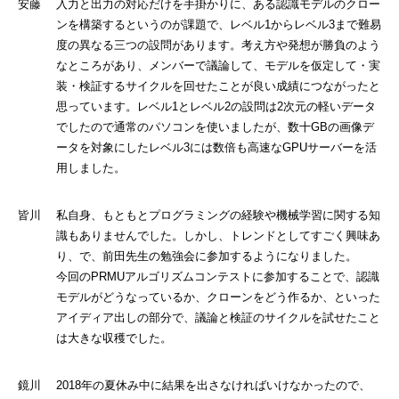
安藤 入力と出力の対応だけを手掛かりに、ある認識モデルのクロー
ンを構築するというのが課題で、レベル1からレベル3まで難易
度の異なる三つの設問があります。考え方や発想が勝負のよう
なところがあり、メンバーで議論して、モデルを仮定して・実
装・検証するサイクルを回せたことが良い成績につながったと
思っています。レベル1とレベル2の設問は2次元の軽いデータ
でしたので通常のパソコンを使いましたが、数十GBの画像デ
ータを対象にしたレベル3には数倍も高速なGPUサーバーを活
用しました。
皆川 私自身、もともとプログラミングの経験や機械学習に関する知
識もありませんでした。しかし、トレンドとしてすごく興味あ
り、で、前田先生の勉強会に参加するようになりました。
今回のPRMUアルゴリズムコンテストに参加することで、認識
モデルがどうなっているか、クローンをどう作るか、といった
アイディア出しの部分で、議論と検証のサイクルを試せたこと
は大きな収穫でした。
鏡川 2018年の夏休み中に結果を出さなければいけなかったので、