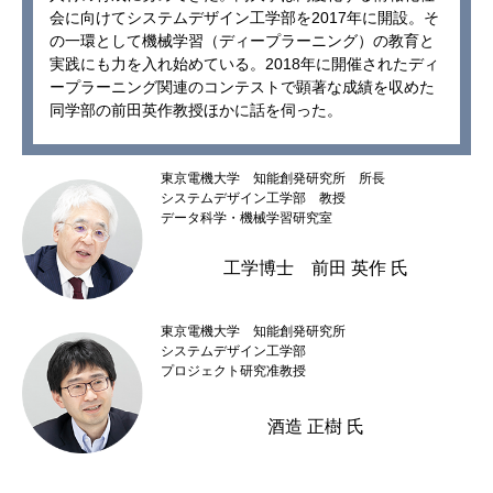
会に向けてシステムデザイン工学部を2017年に開設。そ
の一環として機械学習（ディープラーニング）の教育と
実践にも力を入れ始めている。2018年に開催されたディ
ープラーニング関連のコンテストで顕著な成績を収めた
同学部の前田英作教授ほかに話を伺った。
東京電機大学 知能創発研究所 所長
システムデザイン工学部 教授
データ科学・機械学習研究室
工学博士 前田 英作 氏
東京電機大学 知能創発研究所
システムデザイン工学部
プロジェクト研究准教授
酒造 正樹 氏