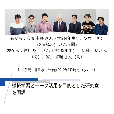
右から：安藤 申将 さん（学部4年生）、ソウ・キン
（Xin Cao） さん（同）
左から：鏡川 悠介 さん（学部3年生）、 伊藤 千紘さん
（同）、皆川 哲範 さん（同）
注：所属・肩書き・学年は2019年2月時点のものです
機械学習とデータ活用を目的とした
研究室
を開設