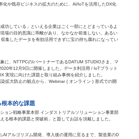
や既存ビジネスの拡大のために、AI/IoTを活用したDX化
が成功している」といえる企業はごく一部にとどまっているよ
と現場の目的意識に乖離があり、なかなか前進しない。あるい
の、収集したデータを有効活用できずに宝の持ち腐れになってい
、NTTPCのIパートナーであるDATUM STUDIOさま、マ
0年12月9日に開催しました。データ利活用 / IoTプラット
DX 実現に向けた課題と取り組み事例を紹介しました。
感染拡大防止の観点から、Webinar ( オンライン ) 形式での開
る根本的な課題
ーション戦略事業本部 インダストリアルソリューション事業部
抱える根本的課題と突破術」と題してお話を頂戴しました。
らAIアルゴリズム開発、導入後の運用に至るまで、製造業のD