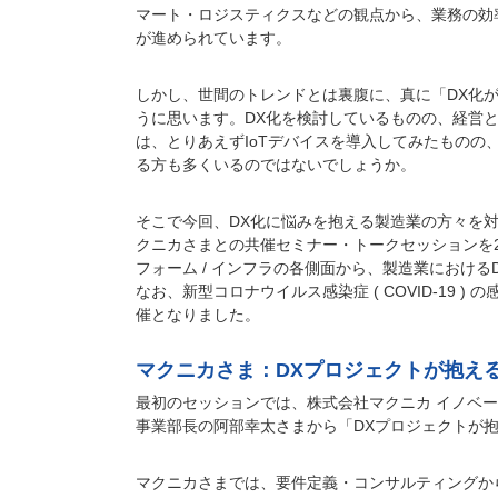
マート・ロジスティクスなどの観点から、業務の効率化
が進められています。
しかし、世間のトレンドとは裏腹に、真に「DX化
うに思います。DX化を検討しているものの、経営
は、とりあえずIoTデバイスを導入してみたもの
る方も多くいるのではないでしょうか。
そこで今回、DX化に悩みを抱える製造業の方々を対象に
クニカさまとの共催セミナー・トークセッションを202
フォーム / インフラの各側面から、製造業における
なお、新型コロナウイルス感染症 ( COVID-19 ) の
催となりました。
マクニカさま：DXプロジェクトが抱え
最初のセッションでは、株式会社マクニカ イノベ
事業部長の阿部幸太さまから「DXプロジェクトが
マクニカさまでは、要件定義・コンサルティングか