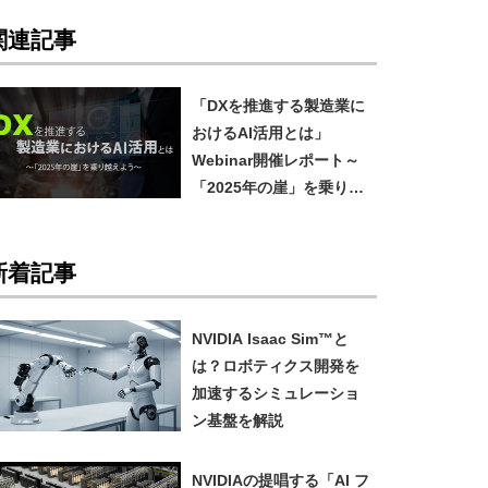
関連記事
「DXを推進する製造業に
おけるAI活用とは」
Webinar開催レポート～
「2025年の崖」を乗り越
える ～
新着記事
NVIDIA Isaac Sim™と
は？ロボティクス開発を
加速するシミュレーショ
ン基盤を解説
NVIDIAの提唱する「AI フ