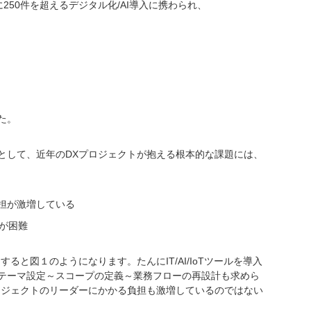
50件を超えるデジタル化/AI導入に携わられ、
た。
として、近年のDXプロジェクトが抱える根本的な課題には、
負担が激増している
断が困難
ると図１のようになります。たんにIT/AI/IoTツールを導入
テーマ設定～スコープの定義～業務フローの再設計も求めら
ロジェクトのリーダーにかかる負担も激増しているのではない