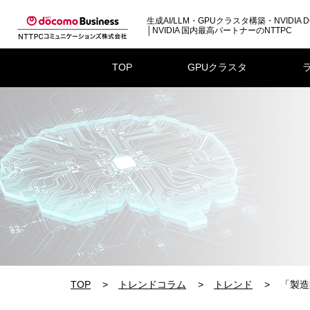
生成AI/LLM・GPUクラスタ構築・NVIDIA D
│NVIDIA 国内最高パートナーのNTTPC
TOP
GPUクラスタ
TOP
トレンドコラム
トレンド
「製造