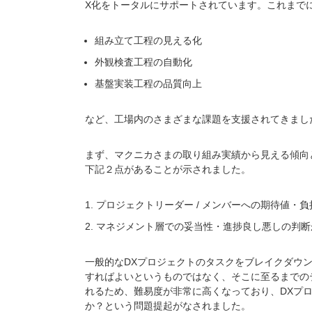
X化をトータルにサポートされています。これまでに2
組み立て工程の見える化
外観検査工程の自動化
基盤実装工程の品質向上
など、工場内のさまざまな課題を支援されてきまし
まず、マクニカさまの取り組み実績から見える傾向
下記２点があることが示されました。
1. プロジェクトリーダー / メンバーへの期待値・
2. マネジメント層での妥当性・進捗良し悪しの判
一般的なDXプロジェクトのタスクをブレイクダウンす
すればよいというものではなく、そこに至るまでの
れるため、難易度が非常に高くなっており、DXプ
か？という問題提起がなされました。