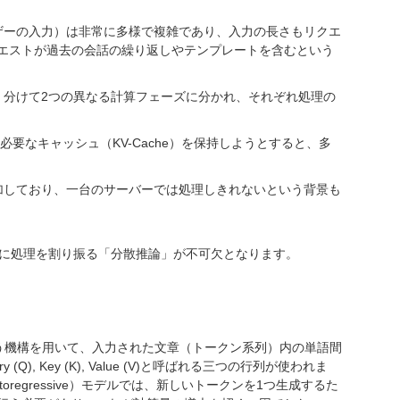
ーザーの入力）は非常に多様で複雑であり、入力の長さもリクエ
エストが過去の会話の繰り返しやテンプレートを含むという
きく分けて2つの異なる計算フェーズに分かれ、それぞれ処理の
必要なキャッシュ（KV-Cache）を保持しようとすると、多
増加しており、一台のサーバーでは処理しきれないという背景も
ドに処理を割り振る「分散推論」が不可欠となります。
tion)」という機構を用いて、入力された文章（トークン系列）内の単語間
, Key (K), Value (V)と呼ばれる三つの行列が使われま
regressive）モデルでは、新しいトークンを1つ生成するた