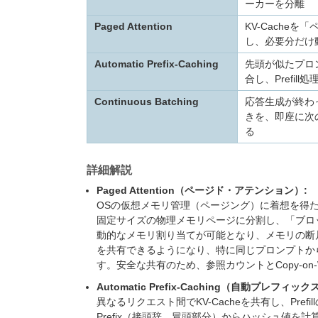
ーカーを分離
Paged Attention
KV-Cacheを
し、必要分だけ
Automatic Prefix-Caching
先頭が似たプロ
合し、Prefill
Continuous Batching
応答生成が終わ
きを、即座に次
る
詳細解説
Paged Attention（ページド・アテンション）:
OSの仮想メモリ管理（ページング）に着想を得たKV-
固定サイズの物理メモリページに分割し、「ブロ
動的なメモリ割り当てが可能となり、メモリの断
を共有できるようになり、特に同じプロンプトか
す。安全な共有のため、参照カウントとCopy-on
Automatic Prefix-Caching（自動プレフィ
異なるリクエスト間でKV-Cacheを共有し、Pre
Prefix（接頭辞、冒頭部分）からハッシュ値を