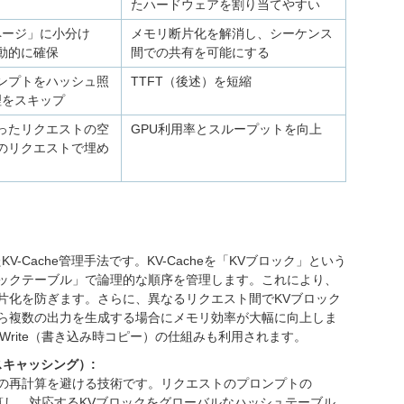
たハードウェアを割り当てやすい
「ページ」に小分け
メモリ断片化を解消し、シーケンス
動的に確保
間での共有を可能にする
ンプトをハッシュ照
TTFT（後述）を短縮
処理をスキップ
ったリクエストの空
GPU利用率とスループットを向上
のリクエストで埋め
Cache管理手法です。KV-Cacheを「KVブロック」という
ックテーブル」で論理的な順序を管理します。これにより、
片化を防ぎます。さらに、異なるリクエスト間でKVブロック
ら複数の出力を生成する場合にメモリ効率が大幅に向上しま
-Write（書き込み時コピー）の仕組みも利用されます。
ックスキャッシング）:
fillの再計算を避ける技術です。リクエストのプロンプトの
計算し、対応するKVブロックをグローバルなハッシュテーブル