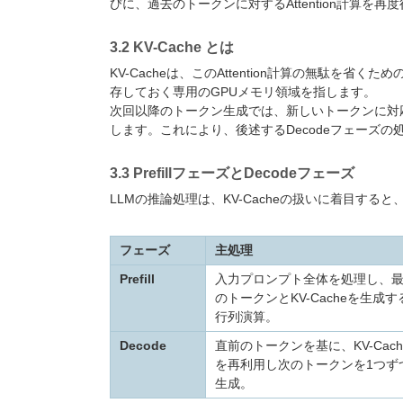
びに、過去のトークンに対するAttention計算
3.2 KV-Cache とは
KV-Cacheは、このAttention計算の無駄を省く
存しておく専用のGPUメモリ領域を指します。
次回以降のトークン生成では、新しいトークンに対
します。これにより、後述するDecodeフェーズ
3.3 PrefillフェーズとDecodeフェーズ
LLMの推論処理は、KV-Cacheの扱いに着目す
フェーズ
主処理
Prefill
入力プロンプト全体を処理し、
のトークンとKV-Cacheを生成す
行列演算。
Decode
直前のトークンを基に、KV-Cach
を再利用し次のトークンを1つず
生成。