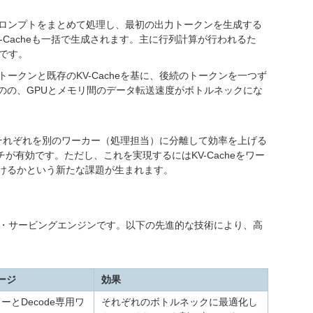
の入力プロンプトをまとめて処理し、最初の出力トークンを生成する
-Cacheも一括で生成されます。主に行列計算が行われるた
です。
たトークンと既存のKV-Cacheを基に、後続のトークンを一つず
のの、GPUとメモリ間のデータ転送速度がボトルネックにな
それぞれを別のワーカー（処理担当）に分離して効率を上げる
nというアプローチが有効です。ただし、これを実現するにはKV-Cacheをワー
けるかという新たな課題が生まれます。
LLM推論・サービングエンジンです。以下の先進的な技術により、高
ージ
効果
ーカーとDecode専用ワ
それぞれのボトルネックに最適化し