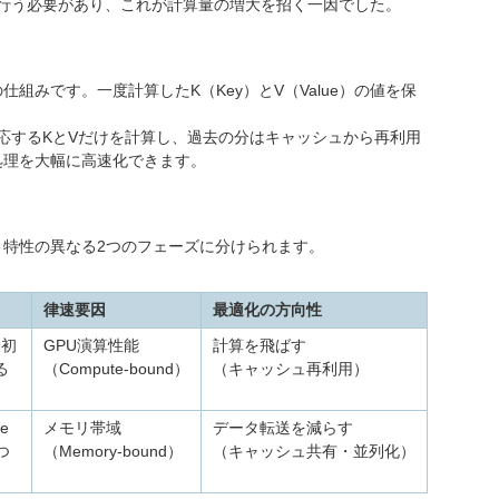
を再度行う必要があり、これが計算量の増大を招く一因でした。
ための仕組みです。一度計算したK（Key）とV（Value）の値を保
応するKとVだけを計算し、過去の分はキャッシュから再利用
の処理を大幅に高速化できます。
ると、特性の異なる2つのフェーズに分けられます。
律速要因
最適化の方向性
最初
GPU演算性能
計算を飛ばす
る
（Compute-bound）
（キャッシュ再利用）
e
メモリ帯域
データ転送を減らす
つ
（Memory-bound）
（キャッシュ共有・並列化）