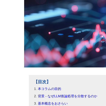
【目次】
本コラムの目的
背景 - なぜLLM推論処理を分散するのか
基本概念をおさらい