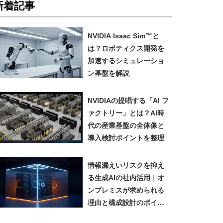
新着記事
NVIDIA Isaac Sim™と
は？ロボティクス開発を
加速するシミュレーショ
ン基盤を解説
NVIDIAの提唱する「AI フ
ァクトリー」とは？AI時
代の産業基盤の全体像と
導入検討ポイントを整理
情報漏えいリスクを抑え
る生成AIの社内活用｜オ
ンプレミスが求められる
理由と構成設計のポイン
ト