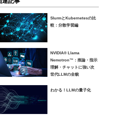
関連記事
SlurmとKubernetesの比
較：分散学習編
NVIDIA® Llama
Nemotron™：推論・指示
理解・チャットに強い次
世代LLMの全貌
わかる！LLMの量子化