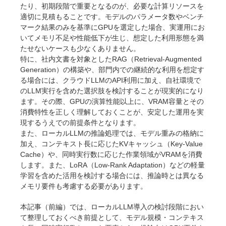
たり、初期段階で重要となるのが、必要な計算リソースを
適切に見積もることです。モデルのパラメータ数やベンチ
マーク結果のみを基準にGPUを選定した場合、実運用にお
いてメモリ不足や性能低下が生じ、想定した利用形態を満
たせないケースも少なくありません。
特に、社内文書を対象としたRAG（Retrieval-Augmented
Generation）の構築や、部門内での継続的な利用を想定す
る場合には、クラウドLLMのAPI利用に加え、自社環境で
のLLM実行を含めた選択肢を検討することが現実的になり
ます。その際、GPUの演算性能以上に、VRAM容量とその
消費特性を正しく理解しておくことが、安定した運用を実
現するうえでの前提条件となります。
また、ローカルLLMの推論処理では、モデル重みの格納に
加え、コンテキスト長に応じたKVキャッシュ（Key-Value
Cache）や、同時実行数に応じた作業領域がVRAMを消費
します。また、LoRA（Low-Rank Adaptation）などの軽量
学習を含めた活用を検討する場合には、推論時とは異なる
メモリ要件も考慮する必要があります。
本記事（前編）では、ローカルLLM導入の検討段階におい
て整理しておくべき前提として、モデル規模・コンテキス