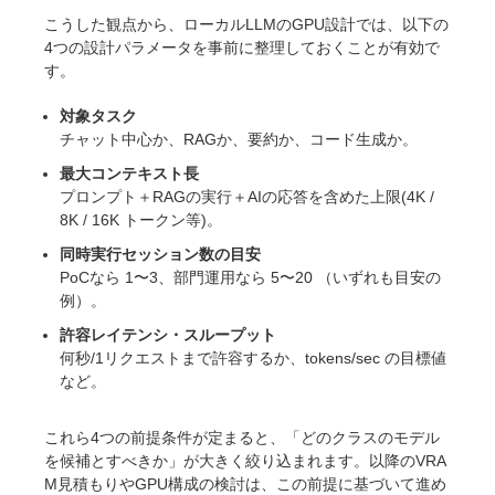
こうした観点から、ローカルLLMのGPU設計では、以下の
4つの設計パラメータを事前に整理しておくことが有効で
す。
対象タスク
チャット中心か、RAGか、要約か、コード生成か。
最大コンテキスト長
プロンプト＋RAGの実行＋AIの応答を含めた上限(4K /
8K / 16K トークン等)。
同時実行セッション数の目安
PoCなら 1〜3、部門運用なら 5〜20 （いずれも目安の
例）。
許容レイテンシ・スループット
何秒/1リクエストまで許容するか、tokens/sec の目標値
など。
これら4つの前提条件が定まると、「どのクラスのモデル
を候補とすべきか」が大きく絞り込まれます。以降のVRA
M見積もりやGPU構成の検討は、この前提に基づいて進め