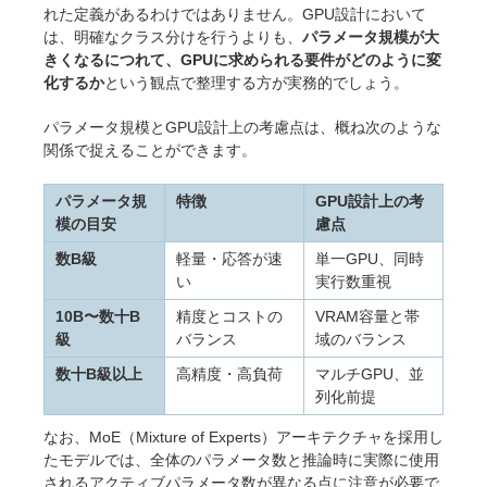
れた定義があるわけではありません。GPU設計において
は、明確なクラス分けを行うよりも、
パラメータ規模が大
きくなるにつれて、GPUに求められる要件がどのように変
化するか
という観点で整理する方が実務的でしょう。
パラメータ規模とGPU設計上の考慮点は、概ね次のような
関係で捉えることができます。
パラメータ規
特徴
GPU設計上の考
模の目安
慮点
数B級
軽量・応答が速
単一GPU、同時
い
実行数重視
10B〜数十B
精度とコストの
VRAM容量と帯
級
バランス
域のバランス
数十B級以上
高精度・高負荷
マルチGPU、並
列化前提
なお、MoE（Mixture of Experts）アーキテクチャを採用し
たモデルでは、全体のパラメータ数と推論時に実際に使用
されるアクティブパラメータ数が異なる点に注意が必要で