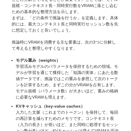
規模・コンテキスト長・同時実行数をVRAMに落とし込む
ための基本的な整理方法を示します。
まずは、「どの条件で推論を行うか」を定義します。具体
的には、最大コンテキスト長と同時実行セッション数を先
に想定しておくと良いでしょう。
推論時にVRAMを消費する主な要素は、次の3つに分解し
て考えると整理しやすくなります。
モデル重み（weights）
学習済みモデルのパラメータを保持するための領域。モ
デルが学習を通じて獲得した「知識の実体」にあたる数
値データです。推論ではこの重みを参照して次のトーク
ンを計算するため、まずこの分がVRAMを占有します。
モデル規模（パラメータ数）が大きいほど、重みの格納
に必要なVRAMも増えます。
KVキャッシュ（key-value caches）
入力した文脈（これまでのトークン）を保持して、毎回
の再計算を減らすためのメモリです。コンテキスト長
（入力の長さ）が長いほど、また同時に処理するセッシ
ョン数が多いほど、KVキャッシュは増えてVRAMを圧迫