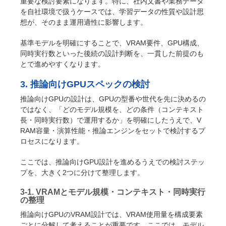
重要な検討要素になります。特に、社内文書や業務データ
を自社環境で扱うケースでは、学習データの性質や設計思
想が、そのまま運用適性に影響します。
基準モデルを明確にすることで、VRAM要件、GPU構成、
同時実行数といった後続の設計判断を、一貫した前提のも
とで進めやすくなります。
3. 推論向けGPUスペックの検討
推論向けGPUの設計は、GPUの型番や世代を先に決めるの
ではなく、「どのモデル規模を、どの条件（コンテキスト
長・同時実行数）で運用するか」を明確にしたうえで、V
RAM容量・演算性能・推論エンジンをセットで検討するプ
ロセスになります。
ここでは、推論向けGPU設計を進めるうえでの検討ステッ
プを、大きく2つに分けて整理します。
3-1. VRAMとモデル規模・コンテキスト・同時実行
の整理
推論向けGPUのVRAM設計では、VRAM使用量を構成要素
ごとに分解して考えることが重要です。ここでは、モデル