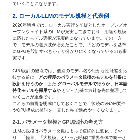
ていくことになります。
2. ローカルLLMのモデル規模と代表例
2026年時点では、ローカル実行を前提としたオープン／オ
ープンウェイト系のLLMが充実してきており、用途や規模
に応じたモデル選択が現実的になっています。その一方
で、モデルの選択肢が増えたことで、「どのモデルを基準
にGPUを設計すべきか」が分かりにくくなっているのも事
実です。
GPU設計の観点では、個別のモデル名や細かな性能差を比
較する前に、
どの程度のパラメータ規模のモデルを前提に
設計を行うのか
、また
グローバルモデルで行うか、日本語
特化モデルを採用するか
といった基本方針を先に整理して
おくことが重要です。
これらの前提を明確にしておくことで、後続のVRAM要件
やGPU構成の検討を一貫した軸で進めやすくなります。
2-1. パラメータ規模とGPU設計の考え方
LLMの規模はパラメータ数によって連続的に変化してお
り、「軽量」「大規模」といった呼称に業界全体で統一さ