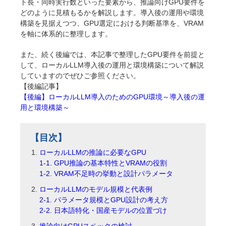
ト長・同時実行数といった要素から、推論向けGPU要件を
どのように見積もるかを解説します。導入後の運用や環境
構築を見据えつつ、GPU選定における判断基準を、VRAM
を軸に体系的に整理します。
また、続く後編では、本記事で整理したGPU要件を前提と
して、ローカルLLM導入後の運用と環境構築について解説
していますのでぜひご参照ください。
【後編記事】
【後編】ローカルLLM導入のためのGPU環境～導入後の運
用と環境構築～
【目次】
ローカルLLMの推論に必要なGPU
1-1. GPU推論の基本特性とVRAMの役割
1-2. VRAM不足時の挙動と設計パラメータ
ローカルLLMのモデル規模と代表例
2-1. パラメータ規模とGPU設計の考え方
2-2. 日本語特化・国産モデルの位置づけ
推論向けGPUスペックの検討