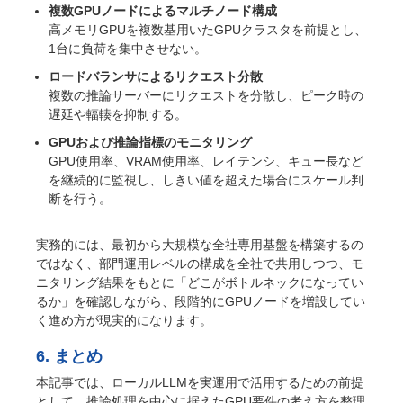
複数GPUノードによるマルチノード構成
高メモリGPUを複数基用いたGPUクラスタを前提とし、
1台に負荷を集中させない。
ロードバランサによるリクエスト分散
複数の推論サーバーにリクエストを分散し、ピーク時の
遅延や輻輳を抑制する。
GPUおよび推論指標のモニタリング
GPU使用率、VRAM使用率、レイテンシ、キュー長など
を継続的に監視し、しきい値を超えた場合にスケール判
断を行う。
実務的には、最初から大規模な全社専用基盤を構築するの
ではなく、部門運用レベルの構成を全社で共用しつつ、モ
ニタリング結果をもとに「どこがボトルネックになってい
るか」を確認しながら、段階的にGPUノードを増設してい
く進め方が現実的になります。
6. まとめ
本記事では、ローカルLLMを実運用で活用するための前提
として、推論処理を中心に据えたGPU要件の考え方を整理