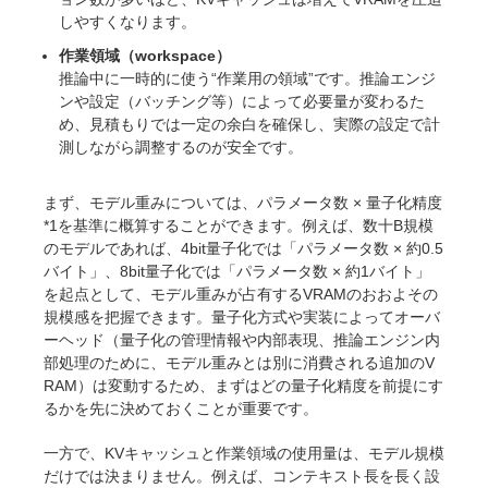
しやすくなります。
作業領域（workspace）
推論中に一時的に使う“作業用の領域”です。推論エンジ
ンや設定（バッチング等）によって必要量が変わるた
め、見積もりでは一定の余白を確保し、実際の設定で計
測しながら調整するのが安全です。
まず、モデル重みについては、パラメータ数 × 量子化精度
*1を基準に概算することができます。例えば、数十B規模
のモデルであれば、4bit量子化では「パラメータ数 × 約0.5
バイト」、8bit量子化では「パラメータ数 × 約1バイト」
を起点として、モデル重みが占有するVRAMのおおよその
規模感を把握できます。量子化方式や実装によってオーバ
ーヘッド（量子化の管理情報や内部表現、推論エンジン内
部処理のために、モデル重みとは別に消費される追加のV
RAM）は変動するため、まずはどの量子化精度を前提にす
るかを先に決めておくことが重要です。
一方で、KVキャッシュと作業領域の使用量は、モデル規模
だけでは決まりません。例えば、コンテキスト長を長く設