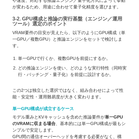
や速度、対応する推論エンジン／量子化方式によって挙動
が変わるため、用途に合わせて量子化精度を選びます。
3-2. GPU構成と推論の実行基盤（エンジン／運用
ツール）選定のポイント
VRAM要件の目安が見えたら、以下のようにGPU構成（単
一GPU／複数GPU）と推論エンジンをセットで検討しま
す。
単一GPUで行くか、複数GPUを前提にするか。
どの推論エンジンを使い、どのような実行特性（同時実
行・バッチング・量子化）を前提に設計するか。
この2つは独立した選択ではなく、組み合わせによって性
能・安定性・運用難易度が大きく変わります。
単一GPU構成が成立するケース
モデル重みとKVキャッシュを含めた推論要件が
単一GPU
のVRAMに収まる場合
、基本的には単一GPU構成が最もシ
ンプルで安定します。
GPU間の通信オーバーヘッドを考慮する必要がなく、構