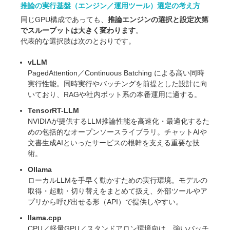
推論の実行基盤（エンジン／運用ツール）選定の考え方
同じGPU構成であっても、
推論エンジンの選択と設定次第
でスループットは大きく変わります
。
代表的な選択肢は次のとおりです。
vLLM
PagedAttention／Continuous Batching による高い同時
実行性能。同時実行やバッチングを前提とした設計に向
いており、RAGや社内ボット系の本番運用に適する。
TensorRT-LLM
NVIDIAが提供するLLM推論性能を高速化・最適化するた
めの包括的なオープンソースライブラリ。チャットAIや
文書生成AIといったサービスの根幹を支える重要な技
術。
Ollama
ローカルLLMを手早く動かすための実行環境。モデルの
取得・起動・切り替えをまとめて扱え、外部ツールやア
プリから呼び出せる形（API）で提供しやすい。
llama.cpp
CPU／軽量GPU／スタンドアロン環境向け。強いバッチ