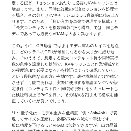
定するほど、1セッションあたりに必要なKVキャッシュは
増加します。また、同時に複数の推論セッションを処理す
る場合、その分だけKVキャッシュはほぼ直線的に積み上が
ります。このため、「短い入力を単発で処理する構成」と
「長文コンテキストを複数同時に扱う構成」では、同じモ
デルであっても必要なVRAMは大きく異なります。
このように、GPU設計ではまずモデル重みのサイズを起点
に、どのクラスのGPUが候補になるかを大まかに絞り込
み、そのうえで、想定する最大コンテキスト長や同時実行
数の条件を設定した状態で、KVキャッシュと作業領域がど
の程度追加で必要になるかを検証によって確認していく、
という段階的な進め方が有効です。表や概算値だけで確定
させず、可能であれば、実際に使用する推論エンジンや設
定条件（コンテキスト長・同時実行数）をシミュレートし
た検証環境上でPoCを行い、その結果を踏まえて構成を補
正していくのが良いでしょう。
*1： 量子化は、モデル重みを低精度（例：8bit/4bit）で表
現してサイズを圧縮し、必要VRAMを減らす手法です。一
般に精度を下げるほどVRAMは節約できますが、出力品質