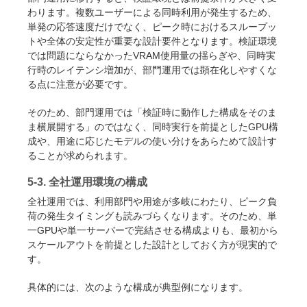
わります。複数ユーザーによる同時利用が発生するため、
単発の応答速度だけでなく、ピーク時におけるスループッ
トや全体の安定性が重要な設計要件となります。検証環境
では問題にならなかったVRAM使用量の揺らぎや、同時実
行時のレイテンシ増加が、部門運用では顕在化しやすくな
る点に注意が必要です。
そのため、部門運用では「検証時に動作した構成をそのま
ま横展開する」のではなく、同時実行を前提としたGPU構
成や、用途に応じたモデルの使い分けをあらためて設計す
ることが求められます。
5-3. 全社運用環境の構成
全社運用では、利用部門や用途が多岐にわたり、ピーク負
荷の発生タイミングも読みづらくなります。そのため、単
一GPUや単一サーバーで完結させる構成よりも、最初から
スケールアウトを前提とした設計としておく方が現実的で
す。
具体的には、次のような構成が典型例になります。