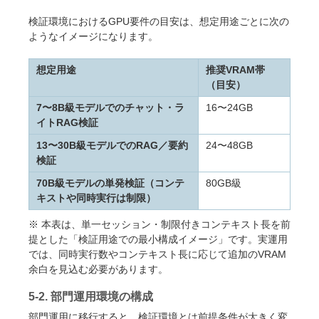
検証環境におけるGPU要件の目安は、想定用途ごとに次の
ようなイメージになります。
想定用途
推奨VRAM帯
（目安）
7〜8B級モデルでのチャット・ラ
16〜24GB
イトRAG検証
13〜30B級モデルでのRAG／要約
24〜48GB
検証
70B級モデルの単発検証（コンテ
80GB級
キストや同時実行は制限）
※ 本表は、単一セッション・制限付きコンテキスト長を前
提とした「検証用途での最小構成イメージ」です。実運用
では、同時実行数やコンテキスト長に応じて追加のVRAM
余白を見込む必要があります。
5-2. 部門運用環境の構成
部門運用に移行すると、検証環境とは前提条件が大きく変