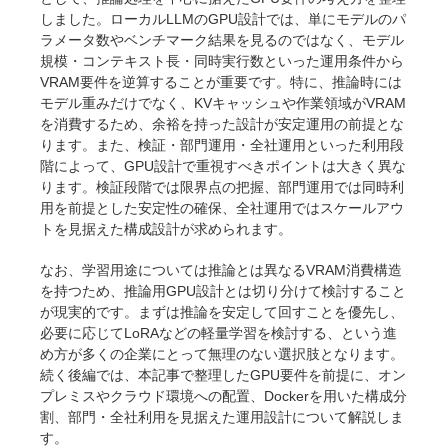
しました。ローカルLLMのGPU設計では、単にモデルのパ
ラメータ数やベンチマーク結果を見るのではなく、モデル
規模・コンテキスト長・同時実行数といった運用条件から
VRAM要件を逆算することが重要です。特に、推論時には
モデル重みだけでなく、KVキャッシュや作業領域がVRAM
を消費するため、余裕を持った設計が安定運用の前提とな
ります。また、検証・部門運用・全社運用といった利用段
階によって、GPU設計で重視すべきポイントは大きく異な
ります。検証段階では限界点の把握、部門運用では同時利
用を前提とした安定性の確保、全社運用ではスケールアウ
トを見据えた構成設計が求められます。
なお、学習用途については推論とは異なるVRAM消費構造
を持つため、推論用GPU設計とは切り分けて検討すること
が現実的です。まずは推論を安定して回すことを優先し、
必要に応じてLoRAなどの軽量学習を検討する、という進
め方が多くの企業にとって無理のない選択肢となります。
続く後編では、本記事で整理したGPU要件を前提に、オン
プレミスやクラウド環境への配置、Dockerを用いた構成分
割、部門・全社利用を見据えた運用設計について解説しま
す。