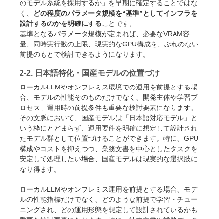
のモデル系統を採用するか」を早期に確定することではな
く、
どの程度のパラメータ規模を“基準”としてインフラを
設計するのかを明確にする
ことです。
基準となるパラメータ規模が定まれば、必要なVRAM容
量、同時実行数の上限、現実的なGPU構成を、ぶれのない
前提のもとで検討できるようになります。
2-2. 日本語特化・国産モデルの位置づけ
ローカルLLMやオンプレミス環境での運用を前提とする場
合、モデルの性能そのものだけでなく、開発主体や学習プ
ロセス、運用時の前提条件も重要な検討要素になります。
その文脈において、国産モデルは「日本語対応モデル」と
いう枠にとどまらず、運用要件を明確に想定して設計され
たモデル群として位置づけることができます。特に、GPU
構成やコストを抑えつつ、業務文書を中心としたタスクを
安定して処理したい場合、国産モデルは現実的な選択肢に
なり得ます。
ローカルLLMやオンプレミス運用を前提とする場合、モデ
ルの性能指標だけでなく、どのような前提で学習・チュー
ニングされ、どの運用形態を想定して設計されているかも