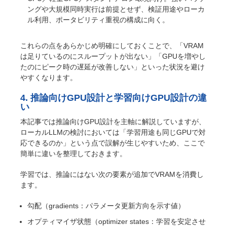
ングや大規模同時実行は前提とせず、検証用途やローカ
ル利用、ポータビリティ重視の構成に向く。
これらの点をあらかじめ明確にしておくことで、「VRAM
は足りているのにスループットが出ない」「GPUを増やし
たのにピーク時の遅延が改善しない」といった状況を避け
やすくなります。
4. 推論向けGPU設計と学習向けGPU設計の違
い
本記事では推論向けGPU設計を主軸に解説していますが、
ローカルLLMの検討においては「学習用途も同じGPUで対
応できるのか」という点で誤解が生じやすいため、ここで
簡単に違いを整理しておきます。
学習では、推論にはない次の要素が追加でVRAMを消費し
ます。
勾配（gradients：パラメータ更新方向を示す値）
オプティマイザ状態（optimizer states：学習を安定させ