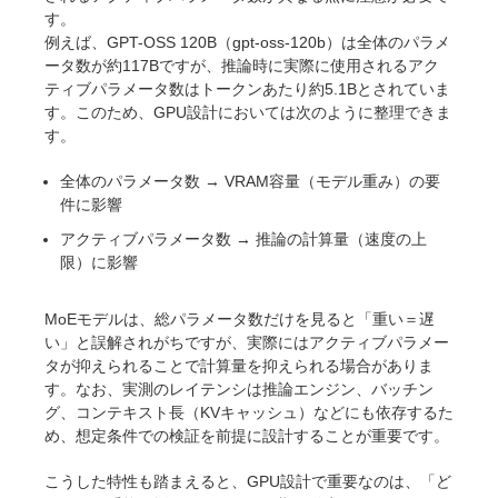
す。
例えば、GPT-OSS 120B（gpt-oss-120b）は全体のパラメ
ータ数が約117Bですが、推論時に実際に使用されるアク
ティブパラメータ数はトークンあたり約5.1Bとされていま
す。このため、GPU設計においては次のように整理できま
す。
全体のパラメータ数 → VRAM容量（モデル重み）の要
件に影響
アクティブパラメータ数 → 推論の計算量（速度の上
限）に影響
MoEモデルは、総パラメータ数だけを見ると「重い＝遅
い」と誤解されがちですが、実際にはアクティブパラメー
タが抑えられることで計算量を抑えられる場合がありま
す。なお、実測のレイテンシは推論エンジン、バッチン
グ、コンテキスト長（KVキャッシュ）などにも依存するた
め、想定条件での検証を前提に設計することが重要です。
こうした特性も踏まえると、GPU設計で重要なのは、「ど