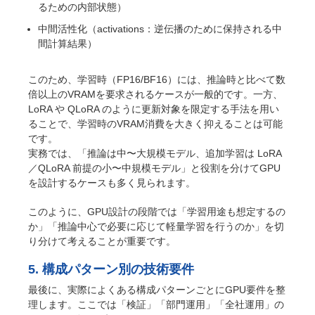
るための内部状態）
中間活性化（activations：逆伝播のために保持される中
間計算結果）
このため、学習時（FP16/BF16）には、推論時と比べて数
倍以上のVRAMを要求されるケースが一般的です。一方、
LoRA や QLoRA のように更新対象を限定する手法を用い
ることで、学習時のVRAM消費を大きく抑えることは可能
です。
実務では、「推論は中〜大規模モデル、追加学習は LoRA
／QLoRA 前提の小〜中規模モデル」と役割を分けてGPU
を設計するケースも多く見られます。
このように、GPU設計の段階では「学習用途も想定するの
か」「推論中心で必要に応じて軽量学習を行うのか」を切
り分けて考えることが重要です。
5. 構成パターン別の技術要件
最後に、実際によくある構成パターンごとにGPU要件を整
理します。ここでは「検証」「部門運用」「全社運用」の