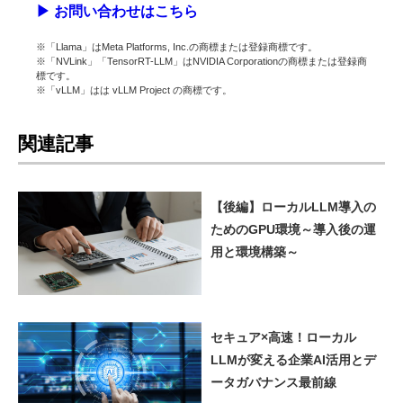
▶︎ お問い合わせはこちら
※「Llama」はMeta Platforms, Inc.の商標または登録商標です。
※「NVLink」「TensorRT-LLM」はNVIDIA Corporationの商標または登録商
標です。
※「vLLM」はは vLLM Project の商標です。
関連記事
【後編】ローカルLLM導入の
ためのGPU環境～導入後の運
用と環境構築～
セキュア×高速！ローカル
LLMが変える企業AI活用とデ
ータガバナンス最前線