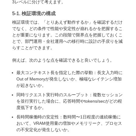
3レベルに分けて考えます。
5-1. 検証環境の構成
検証環境では、「とりあえず動作するか」を確認するだけ
でなく、どの条件で性能や安定性が崩れるかを把握するこ
とが重要になります。この段階で限界点を把握しておくこ
とで、部門運用・全社運用への移行時に設計の手戻りを減
らすことができます。
例えば、次のような点を確認できると良いでしょう。
最大コンテキスト長を指定した際の挙動：長文入力時に
Out of Memoryが発生しないか、極端なレイテンシ増加
が起きないか。
同時リクエスト実行時のスループット：複数セッション
を並行実行した場合に、応答時間やtokens/secがどの程
度低下するか。
長時間稼働時の安定性：数時間〜1日程度の連続稼働に
おいて、VRAM使用量の増加やメモリリーク、プロセス
の不安定化が発生しないか。