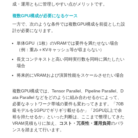
成・運用ともに管理しやすい点がメリットです。
複数GPU構成が必要になるケース
一方で、次のような条件では複数GPU構成を前提とした設
計が必要になります。
単体GPU（1枚）のVRAMでは要件を満たせない場合
（例：重み＋KVキャッシュ等が収まらない）
長文コンテキストと高い同時実行数を同時に満たしたい
場合
将来的にVRAMおよび演算性能をスケールさせたい場合
複数GPU構成では、Tensor Parallel、Pipeline Parallel、D
ata Parallel などをどのように組み合わせるかによって、
必要なネットワーク帯域の要件も変わってきます。「70B
級モデルを1GPUでギリギリ載せるか」「2GPU以上で余
裕を持たせるか」といった判断は、ここまで整理してきた
VRAM見積もりに加え、
コスト・冗長性・運用負荷
のバラ
ンスを踏まえて行います。