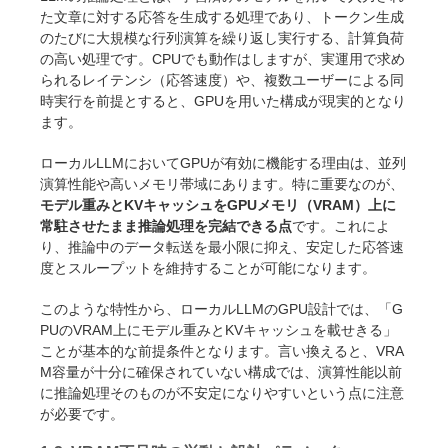
た文章に対する応答を生成する処理であり、トークン生成
のたびに大規模な行列演算を繰り返し実行する、計算負荷
の高い処理です。CPUでも動作はしますが、実運用で求め
られるレイテンシ（応答速度）や、複数ユーザーによる同
時実行を前提とすると、GPUを用いた構成が現実的となり
ます。
ローカルLLMにおいてGPUが有効に機能する理由は、並列
演算性能や高いメモリ帯域にあります。特に重要なのが、
モデル重みとKVキャッシュをGPUメモリ（VRAM）上に
常駐させたまま推論処理を完結できる点
です。これによ
り、推論中のデータ転送を最小限に抑え、安定した応答速
度とスループットを維持することが可能になります。
このような特性から、ローカルLLMのGPU設計では、「G
PUのVRAM上にモデル重みとKVキャッシュを載せきる」
ことが基本的な前提条件となります。言い換えると、VRA
M容量が十分に確保されていない構成では、演算性能以前
に推論処理そのものが不安定になりやすいという点に注意
が必要です。