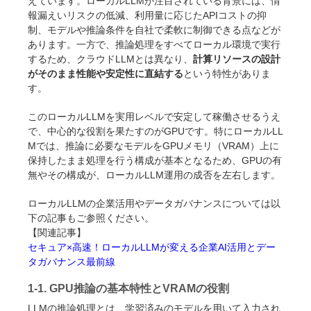
えています。ローカルLLMが注目されている背景には、情
報漏えいリスクの低減、利用量に応じたAPIコストの抑
制、モデルや推論条件を自社で柔軟に制御できる点などが
あります。一方で、推論処理をすべてローカル環境で実行
するため、クラウドLLMとは異なり、
計算リソースの設計
がそのまま性能や安定性に直結する
という特性がありま
す。
このローカルLLMを実用レベルで安定して稼働させるうえ
で、中心的な役割を果たすのがGPUです。特にローカルLL
Mでは、推論に必要なモデルをGPUメモリ（VRAM）上に
保持したまま処理を行う構成が基本となるため、GPUの有
無やその構成が、ローカルLLM運用の成否を左右します。
ローカルLLMの企業活用やデータガバナンスについては以
下の記事もご参照ください。
【関連記事】
セキュア×高速！ローカルLLMが変える企業AI活用とデー
タガバナンス最前線
1-1. GPU推論の基本特性とVRAMの役割
LLMの推論処理とは、学習済みのモデルを用いて入力され