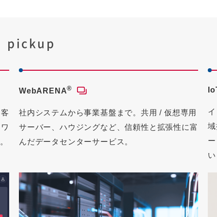
pickup
®
I
WebARENA
イ
お客
社内システムから事業基盤まで。共用 / 仮想専用
域
トワ
サーバー、ハウジングなど、信頼性と拡張性に富
ー
ス。
んだデータセンターサービス。
い