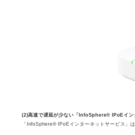
(2)高速で遅延が少ない「InfoSphere® IPo
「InfoSphere® IPoEインターネットサ