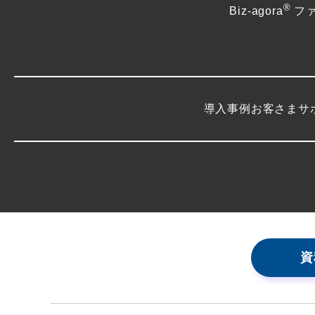
®
Biz-agora
フ
導入事例
お客さまサ
資