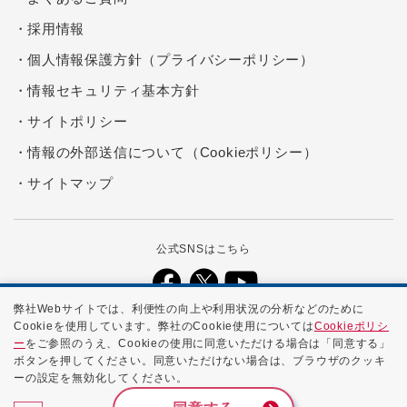
採用情報
個人情報保護方針（プライバシーポリシー）
情報セキュリティ基本方針
サイトポリシー
情報の外部送信について（Cookieポリシー）
サイトマップ
公式SNSはこちら
弊社Webサイトでは、利便性の向上や利用状況の分析などのために
Cookieを使用しています。弊社のCookie使用については
Cookieポリシ
本ホームページに記載する会社名、商品名、ブランド名などは、各社の
ー
をご参照のうえ、Cookieの使用に同意いただける場合は「同意する」
商号、登録商標、または商標です。
ボタンを押してください。同意いただけない場合は、ブラウザのクッキ
ーの設定を無効化してください。
Copyright ©
2026 NTTPC Communications, Inc. All Rights
Reserved.