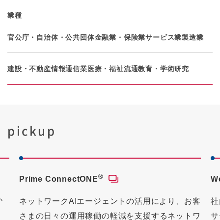
業種
官公庁・自治体・公共団体
金融業・保険業
サービス業
製造業
建設・不動産
情報通信業
医療・福祉
流通
教育・学術研究
pickup
®
I
WebARENA
お客
社内システムから事業基盤まで。共用 / 仮想専用
トワ
サーバー、ハウジングなど、信頼性と拡張性に富