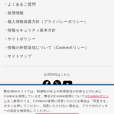
よくあるご質問
採用情報
個人情報保護方針（プライバシーポリシー）
情報セキュリティ基本方針
サイトポリシー
情報の外部送信について（Cookieポリシー）
サイトマップ
公式SNSはこちら
弊社Webサイトでは、利便性の向上や利用状況の分析などのために
Cookieを使用しています。弊社のCookie使用については
Cookieポリシ
本ホームページに記載する会社名、商品名、ブランド名などは、各社の
ー
をご参照のうえ、Cookieの使用に同意いただける場合は「同意する」
商号、登録商標、または商標です。
ボタンを押してください。同意いただけない場合は、ブラウザのクッキ
ーの設定を無効化してください。
Copyright ©
2026 NTTPC Communications, Inc. All Rights