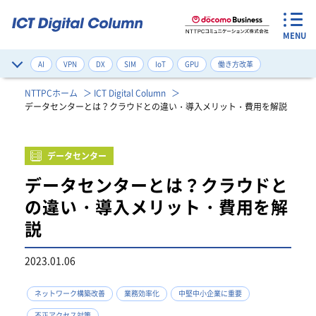
MENU
AI
VPN
DX
SIM
IoT
GPU
働き方改革
サイバー攻撃対策
デジタルツイン
ネットワーク構築改善
NTTPCホーム
ICT Digital Column
データセンターとは？クラウドとの違い・導入メリット・費用を解説
ゼロトラスト
健康管理
注目のワード一覧
データセンター
データセンターとは？クラウドと
の違い・導入メリット・費用を解
説
2023.01.06
ネットワーク構築改善
業務効率化
中堅中小企業に重要
不正アクセス対策