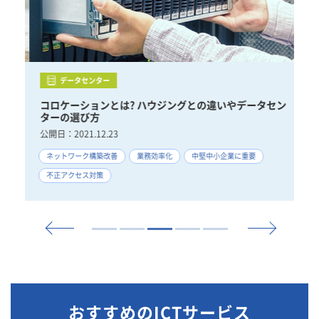
データセンター
りや
コロケーションとは? ハウジングとの違いやデータセン
B
ターの選び方
策
公開日：
2021.12.23
公
ネットワーク構築改善
業務効率化
中堅中小企業に重要
ネ
不正アクセス対策
ス
おすすめのICTサービス