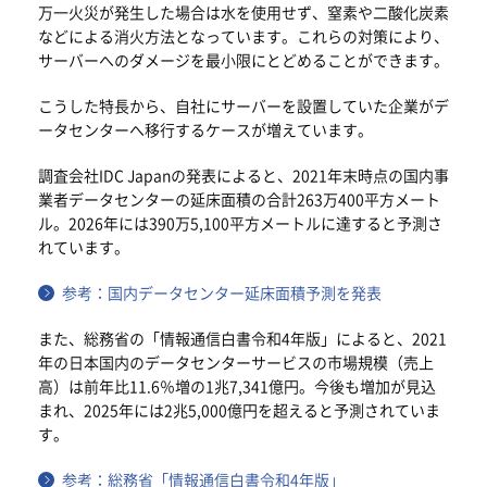
万一火災が発生した場合は水を使用せず、窒素や二酸化炭素
などによる消火方法となっています。これらの対策により、
サーバーへのダメージを最小限にとどめることができます。
こうした特長から、自社にサーバーを設置していた企業がデ
ータセンターへ移行するケースが増えています。
調査会社IDC Japanの発表によると、2021年末時点の国内事
業者データセンターの延床面積の合計263万400平方メート
ル。2026年には390万5,100平方メートルに達すると予測さ
れています。
参考：国内データセンター延床面積予測を発表
また、総務省の「情報通信白書令和4年版」によると、2021
年の日本国内のデータセンターサービスの市場規模（売上
高）は前年比11.6％増の1兆7,341億円。今後も増加が見込
まれ、2025年には2兆5,000億円を超えると予測されていま
す。
参考：総務省「情報通信白書令和4年版」