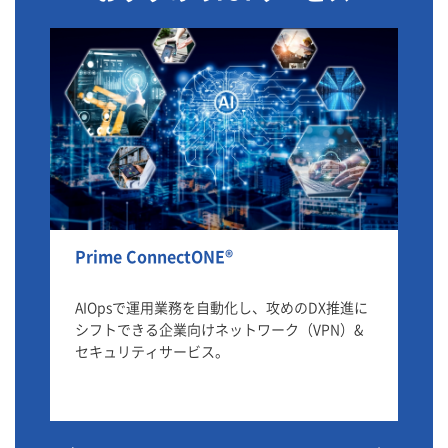
Prime ConnectONE®
Io
情
AIOpsで運用業務を自動化し、攻めのDX推進に
Io
用
シフトできる企業向けネットワーク（VPN）&
ス
セキュリティサービス。