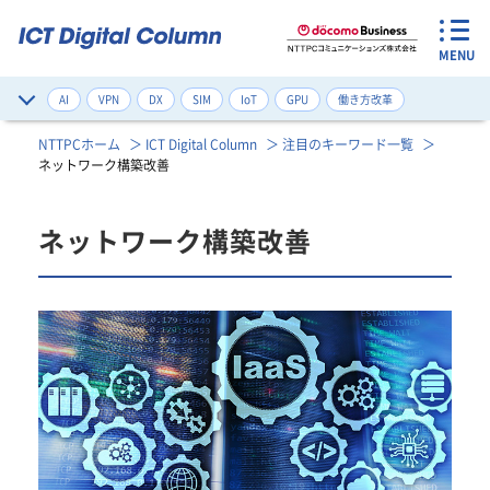
MENU
AI
VPN
DX
SIM
IoT
GPU
働き方改革
サイバー攻撃対策
デジタルツイン
ネットワーク構築改善
NTTPCホーム
ICT Digital Column
注目のキーワード一覧
ネットワーク構築改善
ゼロトラスト
健康管理
注目のワード一覧
ネットワーク構築改善