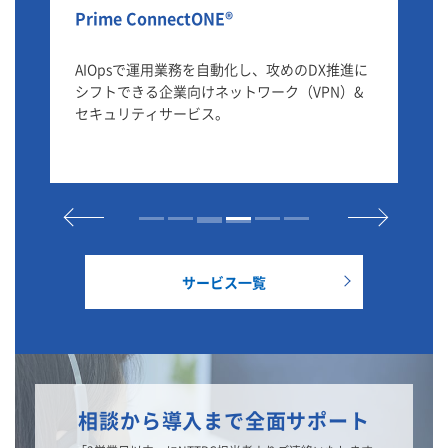
Prime ConnectONE®
Io
情
AIOpsで運用業務を自動化し、攻めのDX推進に
Io
用
シフトできる企業向けネットワーク（VPN）&
ス
セキュリティサービス。
サービス一覧
相談から導入まで全面サポート