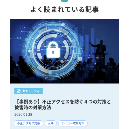
よく読まれている記事
セキュリティ
ータ
【事例あり】不正アクセスを防ぐ４つの対策と
【
被害時の対策方法
違
2020.01.28
202
要
不正アクセス対策
WAF
サイバー攻撃対策
ネ