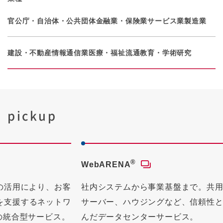
官公庁・自治体・公共団体
金融業・保険業
サービス業
製造業
建設・不動産
情報通信業
医療・福祉
流通
教育・学術研究
pickup
®
I
WebARENA
イ
お客
社内システムから事業基盤まで。共用 / 仮想専用
域
トワ
サーバー、ハウジングなど、信頼性と拡張性に富
ー
ス。
んだデータセンターサービス。