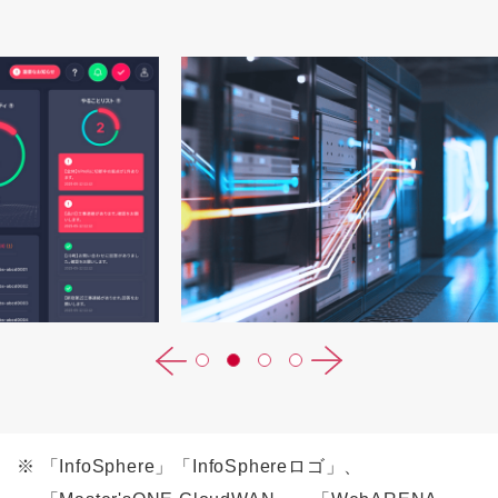
い
※
「InfoSphere」「InfoSphereロゴ」、