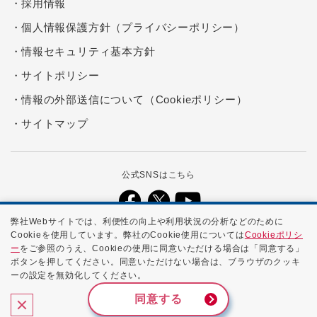
採用情報
個人情報保護方針（プライバシーポリシー）
情報セキュリティ基本方針
サイトポリシー
情報の外部送信について（Cookieポリシー）
サイトマップ
公式SNSはこちら
弊社Webサイトでは、利便性の向上や利用状況の分析などのために
Cookieを使用しています。弊社のCookie使用については
Cookieポリシ
本ホームページに記載する会社名、商品名、ブランド名などは、各社の
ー
をご参照のうえ、Cookieの使用に同意いただける場合は「同意する」
商号、登録商標、または商標です。
ボタンを押してください。同意いただけない場合は、ブラウザのクッキ
ーの設定を無効化してください。
Copyright ©
2026 NTTPC Communications, Inc. All Rights
Reserved.
同意する