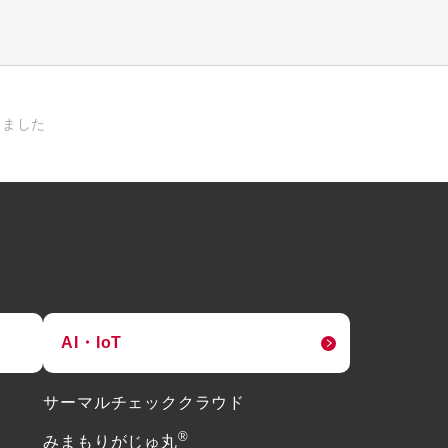
開しました
AI・IoT
サーマルチェッククラウド
®
みまもりがじゅ丸