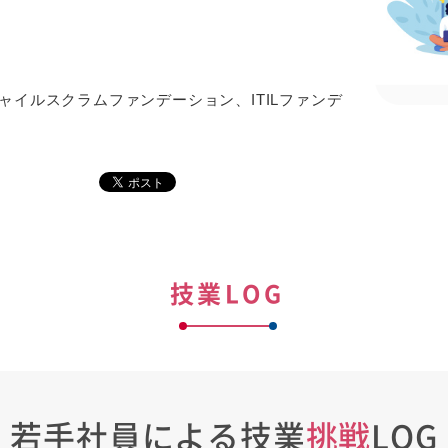
INアジャイルスクラムファンデーション、ITILファンデ
技業LOG
若手社員による技業
挑戦
LOG