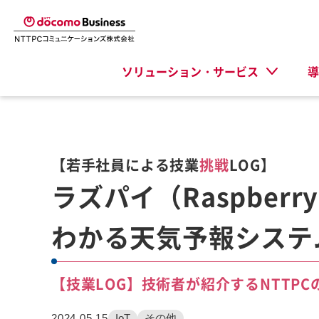
ソリューション・サービス
導
【若手社員による技業
挑戦
LOG】
ラズパイ（Raspberr
わかる天気予報システ
【技業LOG】技術者が紹介するNTTP
2024.05.15
IoT
その他