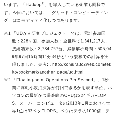
®
います。「Hadoop
」を導入している企業も同様で
す。今日においては、「グリッド・コンピューティン
グ」はコモディティ化しつつあります。
※1
「UDがん研究プロジェクト」では、累計参加国
数：228ヶ国、参加人数：全世界で1,341,217人、
接続端末数：3,734,757台、累積解析時間：505,04
9年97日15時間14分34秒という規模での計算を実
現しました。参考:：http://komura.fc2web.com/tek
ito/bookmark/another_page/ud.html
※2
「Floating-point Operations Per Second」。1秒
間に浮動小数点演算が何回できるかを表す単位。パ
ソコンの最新かつ最高峰のCPUは224ギガFLOP
S、スーパーコンピュータの2013年1月における世
界1位は33ペタFLOPS。ペタはテラの1000倍、テ