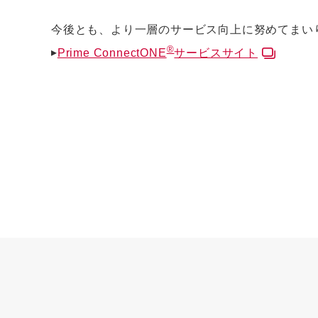
今後とも、より一層のサービス向上に努めてまい
®
▸
Prime ConnectONE
サービスサイト