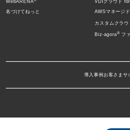
WebARENA
VDIクラウド f
名づけてねっと
AWSマネージ
カスタムクラウ
®
Biz-agora
フ
導入事例
お客さまサ