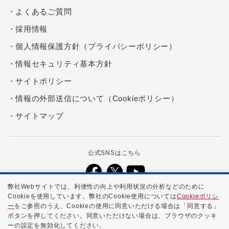
よくあるご質問
採用情報
個人情報保護方針（プライバシーポリシー）
情報セキュリティ基本方針
サイトポリシー
情報の外部送信について（Cookieポリシー）
サイトマップ
公式SNSはこちら
弊社Webサイトでは、利便性の向上や利用状況の分析などのために
Cookieを使用しています。弊社のCookie使用については
Cookieポリシ
本ホームページに記載する会社名、商品名、ブランド名などは、各社の
ー
をご参照のうえ、Cookieの使用に同意いただける場合は「同意する」
商号、登録商標、または商標です。
ボタンを押してください。同意いただけない場合は、ブラウザのクッキ
ーの設定を無効化してください。
Copyright ©
2026 NTTPC Communications, Inc. All Rights