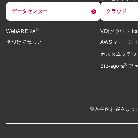
データセンター
クラウド
®
WebARENA
VDIクラウド f
名づけてねっと
AWSマネージ
カスタムクラウ
®
Biz-agora
フ
導入事例
お客さまサ