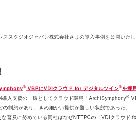
レススタジオジャパン株式会社さまの導入事例を公開いたし
！
®
®
mphony
VBPにVDIクラウド for デジタルツイン
を採
®
入支援の一環としてクラウド環境「ArchiSymphony
V
どの制約があり、きめ細かい提供が難しい状態であった。
な普及に努めている同社はなぜNTTPCの「VDIクラウド fo