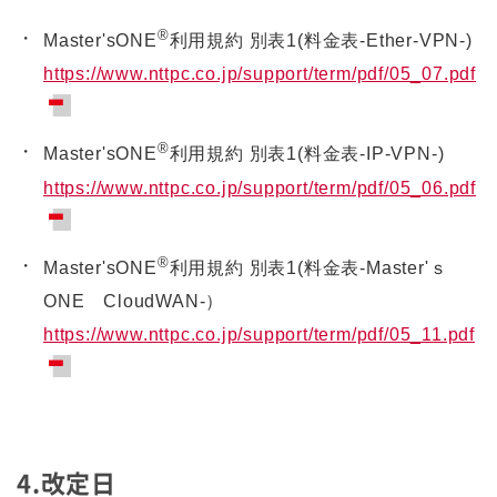
®
Master'sONE
利用規約 別表1(料金表-Ether-VPN-)
https://www.nttpc.co.jp/support/term/pdf/05_07.pdf
®
Master'sONE
利用規約 別表1(料金表-IP-VPN-)
https://www.nttpc.co.jp/support/term/pdf/05_06.pdf
®
Master'sONE
利用規約 別表1(料金表-Master'ｓ
ONE CloudWAN-）
https://www.nttpc.co.jp/support/term/pdf/05_11.pdf
4.改定日