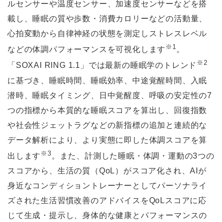
ルセンサーや温度センサー、加速度センサーなどを搭
載し、睡眠の質や歩数・消費カロリーなどの活動量、
心拍変動から自律神経の状態を測定しストレスレベル
※1
などの体調パフォーマンスを可視化します
。
※2
「SOXAI RING 1.1」では最新の睡眠学のトレンド
に基づき、睡眠時間、睡眠効率、中途覚醒時間、入眠
潜時、睡眠タイミング、日中覚醒度、呼吸の安定性の7
つの指標から本質的な睡眠スコアを算出し、回復指数
や社会性ジェットラグなどの新指標の追加と連続的な
データ解析により、より実態に即した体調スコアを算
※3
出します
。また、計測した睡眠・体調・運動の3つの
スコアから、生活の質（QoL）がスコア化され、AIが
身近なコンディショントレーナーとしてパーソナライ
ズされた生活習慣改善のアドバイスをQoLスコアに応
じて生成・提示し、身体的な健康とパフォーマンスの