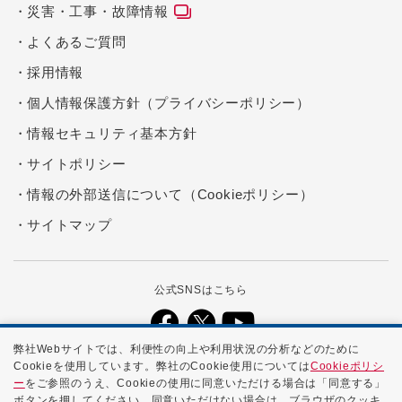
災害・工事・故障情報
よくあるご質問
採用情報
個人情報保護方針（プライバシーポリシー）
情報セキュリティ基本方針
サイトポリシー
情報の外部送信について（Cookieポリシー）
サイトマップ
公式SNSはこちら
弊社Webサイトでは、利便性の向上や利用状況の分析などのために
Cookieを使用しています。弊社のCookie使用については
Cookieポリシ
本ホームページに記載する会社名、商品名、ブランド名などは、各社の
ー
をご参照のうえ、Cookieの使用に同意いただける場合は「同意する」
商号、登録商標、または商標です。
ボタンを押してください。同意いただけない場合は、ブラウザのクッキ