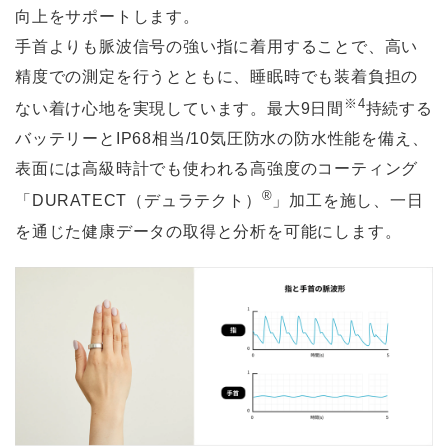
向上をサポートします。
手首よりも脈波信号の強い指に着用することで、高い
精度での測定を行うとともに、睡眠時でも装着負担の
※4
ない着け心地を実現しています。最大9日間
持続する
バッテリーとIP68相当/10気圧防水の防水性能を備え、
表面には高級時計でも使われる高強度のコーティング
®
「DURATECT（デュラテクト）
」加工を施し、一日
を通じた健康データの取得と分析を可能にします。