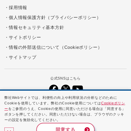
採用情報
個人情報保護方針（プライバシーポリシー）
情報セキュリティ基本方針
サイトポリシー
情報の外部送信について（Cookieポリシー）
サイトマップ
公式SNSはこちら
弊社Webサイトでは、利便性の向上や利用状況の分析などのために
Cookieを使用しています。弊社のCookie使用については
Cookieポリシ
本ホームページに記載する会社名、商品名、ブランド名などは、各社の
ー
をご参照のうえ、Cookieの使用に同意いただける場合は「同意する」
商号、登録商標、または商標です。
ボタンを押してください。同意いただけない場合は、ブラウザのクッキ
ーの設定を無効化してください。
Copyright ©
2026 NTTPC Communications, Inc. All Rights
Reserved.
同意する