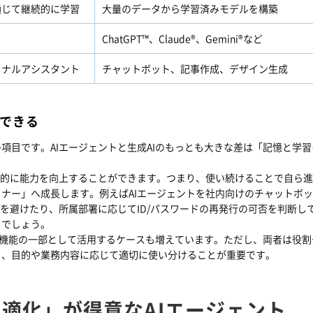
通じて継続的に学習
大量のデータから学習済みモデルを構築
ChatGPT™、Claude®、Gemini®など
ソナルアシスタント
チャットボット、記事作成、デザイン生成
」できる
項目です。AIエージェントと生成AIのもっとも大きな差は「記憶と学習
律的に能力を向上することができます。つまり、使い続けることで自ら
ナー」へ成長します。例えばAIエージェントを社内向けのチャットボ
を避けたり、所属部署に応じてID/パスワードの再発行の可否を判断し
るでしょう。
Iを機能の一部として活用するケースも増えています。ただし、両者は役割
も、目的や業務内容に応じて適切に使い分けることが重要です。
適化」が得意なAIエージェント