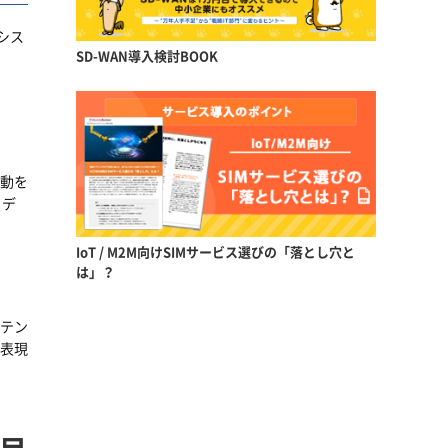
シス
SD-WAN導入検討BOOK
行動を
、デ
IoT / M2M向けSIMサービス選びの「落とし穴と
は」？
ンテン
な表現