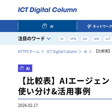
AI
ネットワー
注目のワード
AI
VPN
DX
SIM
IoT
注目のワード一覧
【比較表】
NTTPCホーム
ICT Digital Column
AI
AI
【比較表】AIエージェン
使い分け&活用事例
2026.02.17