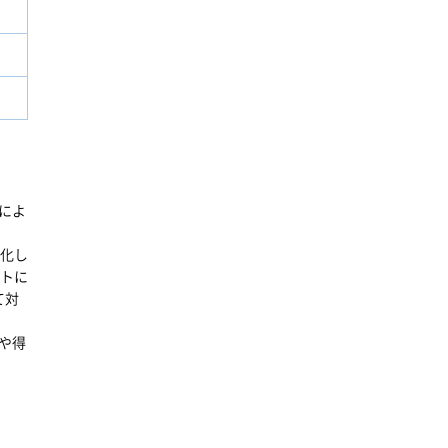
によ
進化し
ットに
て対
や得