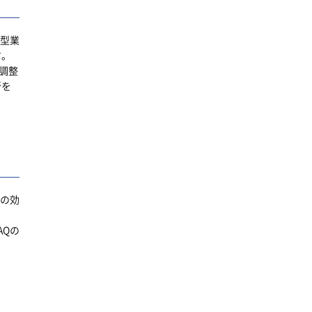
定型業
す。
調整
所を
成の効
AQの