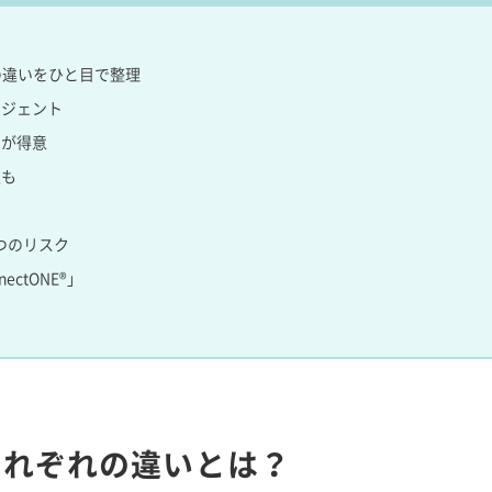
徴の違いをひと目で整理
ージェント
」が得意
性も
つのリスク
ectONE®」
それぞれの違いとは？